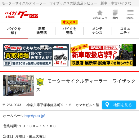
モーターサイクルディーラー ワイザックスの販売店レビュー｜新車・中古バイクなら【グーバイク(GooBike)】
バイクを
新車
バイクを
メンテ
コミュ
探す
販売店
売る
ナンス
ニティ
モーターサイクルディーラー ワイザック
ス
地図を見る
〒 254-0043 神奈川県平塚市紅谷町２-１５ カマヤビル１階
ホームページ:
http://yzax.jp/
営業時間: １０：００～１９：００
定休日: 月曜日・第三火曜日