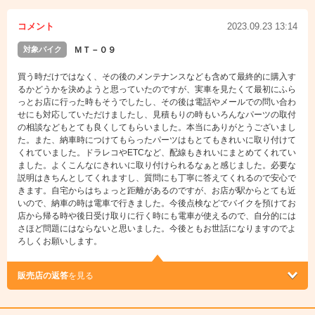
コメント
2023.09.23 13:14
対象バイク
ＭＴ－０９
買う時だけではなく、その後のメンテナンスなども含めて最終的に購入す
るかどうかを決めようと思っていたのですが、実車を見たくて最初にふら
っとお店に行った時もそうでしたし、その後は電話やメールでの問い合わ
せにも対応していただけましたし、見積もりの時もいろんなパーツの取付
の相談などもとても良くしてもらいました。本当にありがとうございまし
た。また、納車時につけてもらったパーツはもとてもきれいに取り付けて
くれていました。ドラレコやETCなど、配線もきれいにまとめてくれてい
ました。よくこんなにきれいに取り付けられるなぁと感じました。必要な
説明はきちんとしてくれますし、質問にも丁寧に答えてくれるので安心で
きます。自宅からはちょっと距離があるのですが、お店が駅からとても近
いので、納車の時は電車で行きました。今後点検などでバイクを預けてお
店から帰る時や後日受け取りに行く時にも電車が使えるので、自分的には
さほど問題にはならないと思いました。今後ともお世話になりますのでよ
ろしくお願いします。
販売店の返答
を見る