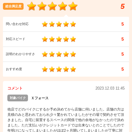
5
総合満足度
5
問い合わせ対応
5
対応スピード
5
説明のわかりやすさ
5
おすすめ度
コメント
2023.12.03 11:45
対象バイク
Ｘフォース
他店でどのバイクにするか予め決めてから店舗に伺いました。店舗の方は
見積のみと思われておられ少々驚かれていましたがその場で契約させて頂
きました。自宅に留置するスペースの関係で他の余地がなかったので決め
ました。ただ支払いがクレジットカードでは出来ないとのことでしたので
年明けになってしまいましたがほぼ2ヶ月開いてしまいましたが丁寧に対