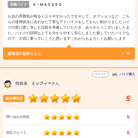
対象バイク
Ｘ－ＭＡＸ２５０
お店の雰囲気が明るく入りやすかったですそして、オプションなど、こち
らの使用状況に合わせた丁寧なアドバイスをしてもらい助かりましたバイ
クの受け渡し等にも日程を考慮していただき、ありがとうございましたま
た、バイクの説明もとても分かりやすく安心しました探していたバイクな
ので、大切に乗っていこうと思いますこれからもよろしくお願いします
販売店の返答
を見る
カテゴリ
バイク購入
投稿者
ミッフィー
さん
5
総合満足度
5
問い合わせ対応
5
対応スピード