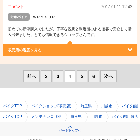
コメント
2017.01.11 12:43
対象バイク
ＷＲ２５０Ｒ
初めての新車購入でしたが、丁寧な説明と親近感のある接客で安心して購
入出来ました。とても信頼できるショップさんです。
販売店の返答
を見る
前へ
2
3
4
5
6
次へ
バイクTOP
バイクショップ(販売店)
埼玉県
川越市
バイク館
バイクTOP
メンテナンスTOP
埼玉県
川越市
バイク館川越店