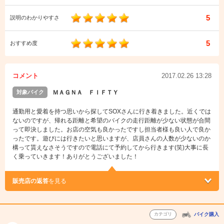
5
説明のわかりやすさ
5
おすすめ度
コメント
2017.02.26 13:28
対象バイク
ＭＡＧＮＡ ＦＩＦＴＹ
通勤用と愛着を持つ思いから探してSOXさんに行き着きました。近くでは
ないのですが、帰れる距離と希望のバイクの走行距離が少ない状態が合間
って即決しました。お店の空気も良かったですし担当者様も良い人で良か
ったです。遊びには行きたいと思いますが、店員さんの人数が少ないのか
構って貰えなさそうですので電話にて予約してから行きます(笑)大事に長
く乗っていきます！ありがとうございました！
販売店の返答
を見る
カテゴリ
バイク購入