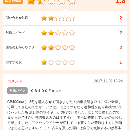
1.8
総合満足度
2
問い合わせ対応
2
対応スピード
2
説明のわかりやすさ
1
おすすめ度
コメント
2017.11.29 15:24
対象バイク
ＣＢ４００Ｆｏｕｒ
CB400four(nc36)を購入させて頂きました！納車後引き取りに伺い乗車し
て帰ってきたのですが、アクセルにとてつもなく違和感があり点検ついで
にバラした所 戻し側のワイヤーが切れていました。自分で交換したので
良かったですが。整備費込みのはずですが、本当に整備していたのか怪し
く感じました。アクセルワイヤーが切れている事くらい普通はすぐに判断
できると思いますので...。中古車を買った際には自分で点検するのは基本