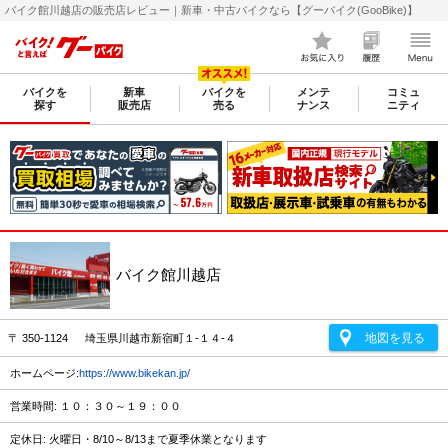
バイク館川越店の販売店レビュー｜新車・中古バイクなら【グーバイク(GooBike)】
バイクを
新車
バイクを
メンテ
コミュ
探す
販売店
売る
ナンス
ニティ
バイク館川越店
地図を見る
〒 350-1124 埼玉県川越市新宿町１-１４-４
ホームページ:
https://www.bikekan.jp/
営業時間: １０：３０～１９：００
定休日: 火曜日・8/10～8/13まで夏季休業となります