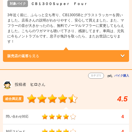
対象バイク
ＣＢ１３００Ｓｕｐｅｒ Ｆｏｕｒ
3年近く前に、ふらっと立ち寄り、CB1300SBとグラストラッカーを買い
ました。店長さんの説明がわかりやすく、安心して買えました。また、マ
フラーの音が大きかったのも、無料でノーマルマフラーに変更してもらえ
ました。こちらのワガママも聴いて下さり、感謝してます。車両は、元気
に今もノントラブルです。息子が免許を取ったら、またお世話になりま
す！
販売店の返答
を見る
カテゴリ
バイク購入
投稿者
ヒロ
さん
4.5
総合満足度
4
問い合わせ対応
4
対応スピード