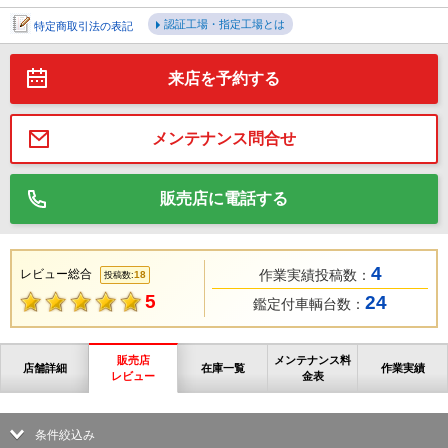
認証工場・指定工場とは
特定商取引法の表記
来店を予約する
メンテナンス問合せ
販売店に電話する
4
レビュー総合
作業実績投稿数：
18
投稿数:
5
24
鑑定付車輌台数：
販売店
メンテナンス料
店舗詳細
在庫一覧
作業実績
レビュー
金表
条件絞込み