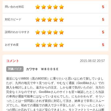
5
問い合わせ対応
5
対応スピード
5
説明のわかりやすさ
5
おすすめ度
コメント
2015.08.02 20:57
対象バイク
カワサキ Ｗ８００ＳＥ
最近になりW800（黒の800SE）に乗りたいと思いはじめて探していまし
たが、九州の地元で中々見つからず、やむなく通販（GooBikeさん）での
購入を検討しました。遠方からの注文、しかも後で気付いたのが、当方の
完全なミスなのですが、GooBikeさんのサイトを翌々確認したところ当該
の車両が通販可能車にはなっていませんでした。にもかかわらず、そうい
ったことは一切問題にされず親切に対応して頂き、納車まで非常にスムー
ズでした。初めての通販での購入で少々不安したが、そういったことをい
つの間にか忘れてしまうほど安心できました。モトファクトリーさんは断