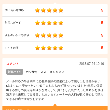
5
問い合わせ対応
5
対応スピード
5
説明のわかりやすさ
5
おすすめ度
コメント
2013.07.24 10:16
対象バイク
カワサキ ＺＺ－Ｒ１４００
メール対応の早さ納車に必要最低限の整備によって乗り出し価格が安い
(あまりにも安かったのでＥＴＣもおもわず買っちゃいました)車両の傷等
出来る限りの復元等細やかな対応して頂けました気に入った車両があれば
遠方でも来店してみる良いと思いますオーナーの人柄が良く安心して購入
できるお店ですぜひおすすめ