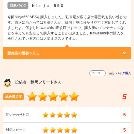
対象バイク
Ｎｉｎｊａ ６５０
今回Ninja650ABSを購入しました。駐車場が広く店の雰囲気も良い感じで
す。購入に当たっては社長さんが、親切丁寧に分かりやすく対応してくれ
ましたよ。何よりKawasakiの正規店ですので、購入後のメンテナンスな
どを考えても安心して購入することが出来ました。Kawasaki車の購入を
検討されている方には大変オススメですよ。
販売店の返答
を見る
カテゴリ
バイク購入
投稿者
静岡フリード
さん
5
総合満足度
5
問い合わせ対応
5
対応スピード