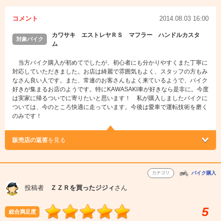
コメント
2014.08.03 16:00
カワサキ エストレヤＲＳ マフラー ハンドルカスタ
対象バイク
ム
当方バイク購入が初めてでしたが、初心者にも分かりやすくまた丁寧に
対応していただきました。お店は綺麗で雰囲気もよく、スタッフの方もみ
なさん良い人です。また、常連のお客さんもよく来ているようで、バイク
好きが集まるお店のようです。特にKAWASAKI車が好きなら是非に。今度
は実家に帰るついでに寄りたいと思います！ 私が購入しましたバイクに
ついては、今のところ快適に走っています。今後は愛車で運転技術を磨く
のみです！
販売店の返答
を見る
カテゴリ
バイク購入
投稿者
ＺＺＲを買ったジジィ
さん
5
総合満足度