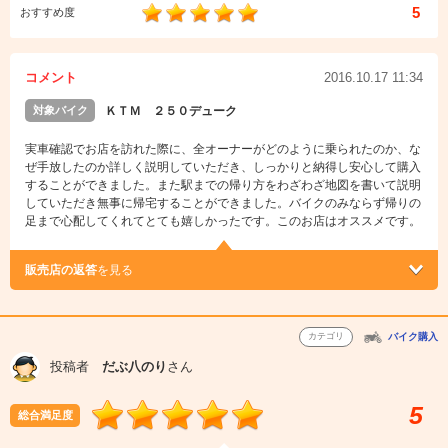
5
おすすめ度
コメント
2016.10.17 11:34
対象バイク
ＫＴＭ ２５０デューク
実車確認でお店を訪れた際に、全オーナーがどのように乗られたのか、な
ぜ手放したのか詳しく説明していただき、しっかりと納得し安心して購入
することができました。また駅までの帰り方をわざわざ地図を書いて説明
していただき無事に帰宅することができました。バイクのみならず帰りの
足まで心配してくれてとても嬉しかったです。このお店はオススメです。
販売店の返答
を見る
カテゴリ
バイク購入
投稿者
だぶ八のり
さん
5
総合満足度