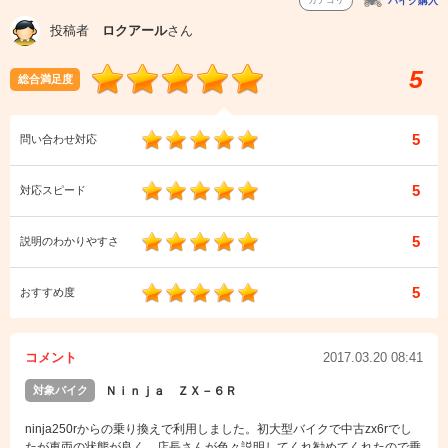
カテゴリ
バイク購入
投稿者
ロクアール
さん
5
総合満足度
5
問い合わせ対応
5
対応スピード
5
説明のわかりやすさ
5
おすすめ度
コメント
2017.03.20 08:41
対象バイク
Ｎｉｎｊａ ＺＸ－６Ｒ
ninja250rからの乗り換えで利用しました。初大型バイクで中古zx6rでし
たが車両の状態が良く、店長さんが色々説明してくれ勧めてくれたので乗