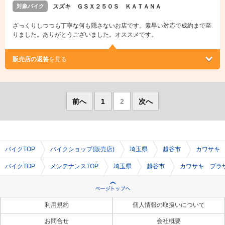
対象バイク
スズキ ＧＳＸ２５０Ｓ ＫＡＴＡＮＡ
ざっくりしつつも丁寧な何も隠さないお店です。素早い対応で成約まで至
りました。ありがとうございました。オススメです。
販売店の返答
を見る
前へ
1
2
次へ
バイクTOP
バイクショップ(販売店)
埼玉県
越谷市
カワサキ
バイクTOP
メンテナンスTOP
埼玉県
越谷市
カワサキ プラ
利用規約
個人情報の取扱いについて
お問合せ
会社概要