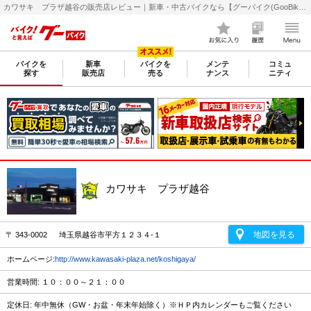
カワサキ プラザ越谷の販売店レビュー｜新車・中古バイクなら【グーバイク(GooBike)】
バイクを
新車
バイクを
メンテ
コミュ
探す
販売店
売る
ナンス
ニティ
カワサキ プラザ越谷
地図を見る
〒 343-0002 埼玉県越谷市平方１２３４-１
ホームページ:
http://www.kawasaki-plaza.net/koshigaya/
営業時間: １０：００～２１：００
定休日: 年中無休（GW・お盆・年末年始除く）※ＨＰ内カレンダーもご覧ください