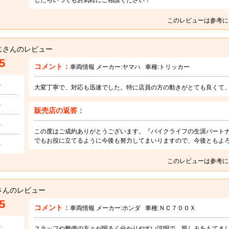
このレビューは参考に
じさんのレビュー
5
コメント：
車両情報 メーカー:
ヤマハ
車種:
トリッカー
5
大変丁寧で、対応も迅速でした。特に店員の方の動きがとても良くて
5
販売店の返答：
5
この度はご成約ありがとうございます。『バイクライフの生涯パート
でもお役に立てるように今後も努力してまいりますので、今後ともよ
5
このレビューは参考に
さんのレビュー
5
コメント：
車両情報 メーカー:
ホンダ
車種:
ＮＣ７００Ｘ
5
スタッフや整備の方々が明るく分かりやすい説明で、親しみをもてま