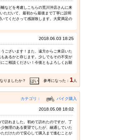
距離などを考慮しこちらの荒川沖店さんに来
ていただいて、最初から最後まで丁寧に説明
聞いてくださって感謝致します。大変満足の
2018.06.03 18:25
とうございます！また、遠方からご来店いた
点もあるかと存じます。少しでもその不安が
軽にご相談ください！今後ともよろしくお願
1
なりましたか？
参考になった：
人
カテゴリ：
バイク購入
2018.05.08 18:02
ので訪れました。初めて訪れたのですが、丁
多少無理のある要望でしたが、融通していた
いただけたので安心して購入まで進むことが