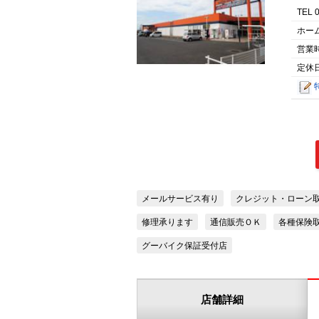
TEL 
ホー
営業
定休日
メールサービス有り
クレジット・ローン
修理承ります
通信販売ＯＫ
各種保険
グーバイク保証受付店
店舗詳細