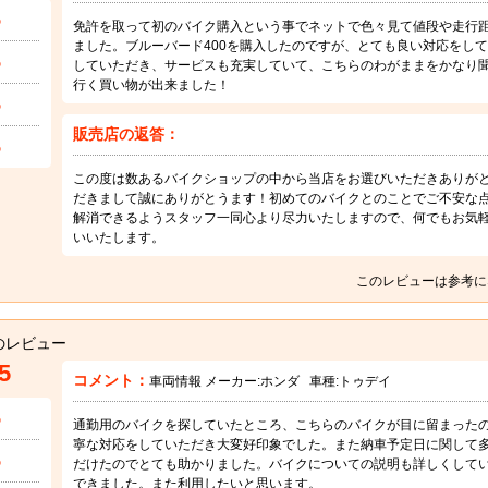
5
免許を取って初のバイク購入という事でネットで色々見て値段や走行
ました。ブルーバード400を購入したのですが、とても良い対応をし
5
していただき、サービスも充実していて、こちらのわがままをかなり
行く買い物が出来ました！
5
販売店の返答：
5
この度は数あるバイクショップの中から当店をお選びいただきありが
だきまして誠にありがとうます！初めてのバイクとのことでご不安な
解消できるようスタッフ一同心より尽力いたしますので、何でもお気
いいたします。
このレビューは参考に
のレビュー
5
コメント：
車両情報 メーカー:
ホンダ
車種:
トゥデイ
5
通勤用のバイクを探していたところ、こちらのバイクが目に留まった
寧な対応をしていただき大変好印象でした。また納車予定日に関して
5
だけたのでとても助かりました。バイクについての説明も詳しくして
できました。また利用したいと思います。