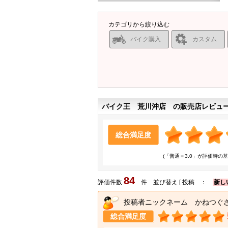
カテゴリから絞り込む
バイク購入
カスタム
バイク王 荒川沖店 の販売店レビュ
総合満足度
(「普通＝3.0」が評価時の基
84
評価件数
件 並び替え [ 投稿 ：
新し
投稿者ニックネーム かねつぐ
総合満足度