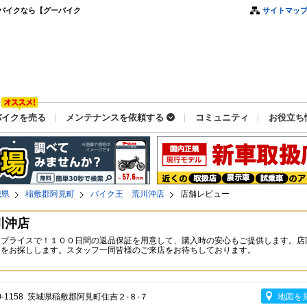
バイクなら【グーバイク
サイトマッ
バイクを売る
メンテナンスを依頼する
コミュニティ
お役立ち
城県
稲敷郡阿見町
バイク王 荒川沖店
店舗レビュー
川沖店
なプライスで！１００日間の返品保証を用意して、購入時の安心もご提供します。店
台をお探しします。スタッフ一同皆様のご来店をお待ちしております。
0-1158 茨城県稲敷郡阿見町住吉２-８-７
地図を