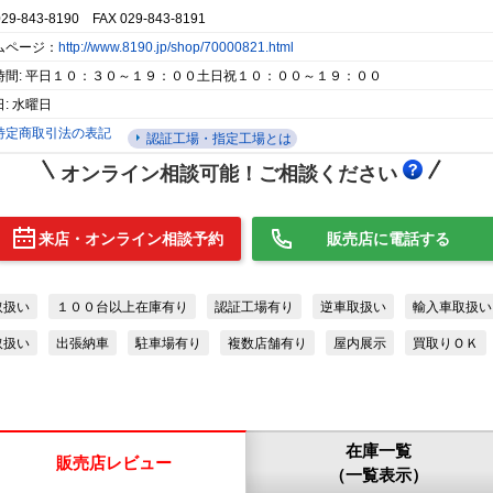
029-843-8190 FAX 029-843-8191
ムページ：
http://www.8190.jp/shop/70000821.html
時間: 平日１０：３０～１９：００土日祝１０：００～１９：００
: 水曜日
特定商取引法の表記
認証工場・指定工場とは
オンライン相談可能！ご相談ください
来店・オンライン相談予約
販売店に電話する
取扱い
１００台以上在庫有り
認証工場有り
逆車取扱い
輸入車取扱い
取扱い
出張納車
駐車場有り
複数店舗有り
屋内展示
買取りＯＫ
在庫一覧
販売店レビュー
（一覧表示）