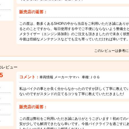
5
販売店の返答：
5
この度は、数多くあるSHOPの中から当店をご利用いただき誠にあり
るとのことですから、毎日使用する中でご不便にならないよう整備士
メタライザー（エンジン添加剤）のご注文も頂きましたので末永く状
今後は些細なメンテナンスなどでも立ち寄っていただければ幸いです
このレビューは参考に
のレビュー
5
コメント：
車両情報 メーカー:
ヤマハ
車種:
ＪＯＧ
5
私はバイクの事とか良く分からなかったのですが詳しく丁寧に教えてい
ないのですがスタンドの立てるコツを丁寧に教えていただきました!
5
販売店の返答：
5
この度は弊社をご利用いただき誠にありがとうございます！初めての
5
安が少しでも解消できたなら幸いです。今後バイクライフを過ごすに
したらいつでもお気軽にご相談ください！