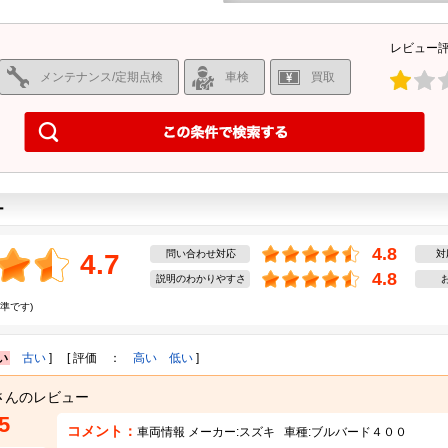
レビュー
メンテナンス/定期点検
車検
買取
ー
4.8
問い合わせ対応
対
4.7
4.8
説明のわかりやすさ
準です)
い
古い
] [ 評価 ：
高い
低い
]
さんのレビュー
5
コメント：
車両情報 メーカー:
スズキ
車種:
ブルバード４００