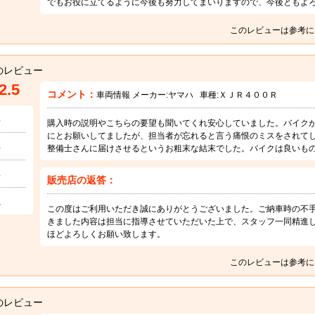
でもお役に立てるように今後も努力してまいりますので、今後ともよ
このレビューは参考に
のレビュー
2.5
コメント：
車両情報 メーカー:
ヤマハ
車種:
ＸＪＲ４００Ｒ
3
購入時の説明やこちらの要望も聞いてくれ安心していました。バイク
にとお願いしてましたが、担当者が忘れると言う痛恨のミスをされて
3
整備士さんに届けさせるというお粗末な結末でした。バイクは良いも
3
販売店の返答：
1
この度はご利用いただき誠にありがとうございました。ご納車時の不
きました内容は担当に指導させていただいた上で、スタッフ一同精進
ほどよろしくお願い致します。
このレビューは参考に
のレビュー