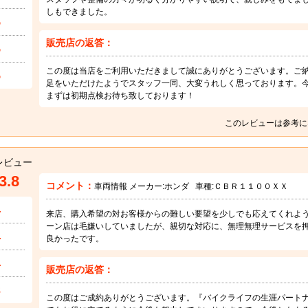
しもできました。
5
販売店の返答：
5
この度は当店をご利用いただきまして誠にありがとうございます。ご
5
足をいただけたようでスタッフ一同、大変うれしく思っております。
まずは初期点検お待ち致しております！
このレビューは参考に
レビュー
3.8
コメント：
車両情報 メーカー:
ホンダ
車種:
ＣＢＲ１１００ＸＸ
4
来店、購入希望の対お客様からの難しい要望を少しでも応えてくれよ
ーン店は毛嫌いしていましたが、親切な対応に、無理無理サービスを
4
良かったです。
4
販売店の返答：
3
この度はご成約ありがとうございます。『バイクライフの生涯パート