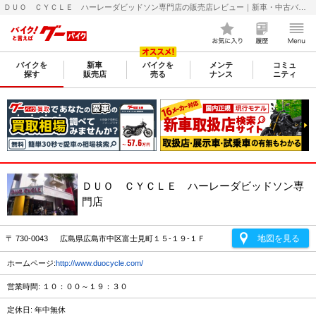
ＤＵＯ ＣＹＣＬＥ ハーレーダビッドソン専門店の販売店レビュー｜新車・中古バイクなら【グーバイク(GooBike)】
バイクを
新車
バイクを
メンテ
コミュ
探す
販売店
売る
ナンス
ニティ
ＤＵＯ ＣＹＣＬＥ ハーレーダビッドソン専
門店
地図を見る
〒 730-0043 広島県広島市中区富士見町１５-１９-１Ｆ
ホームページ:
http://www.duocycle.com/
営業時間: １０：００～１９：３０
定休日: 年中無休