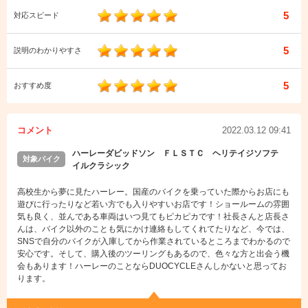
5
対応スピード
5
説明のわかりやすさ
5
おすすめ度
コメント
2022.03.12 09:41
ハーレーダビッドソン ＦＬＳＴＣ ヘリテイジソフテ
対象バイク
イルクラシック
高校生から夢に見たハーレー。国産のバイクを乗っていた際からお店にも
遊びに行ったりなど若い方でも入りやすいお店です！ショールームの雰囲
気も良く、並んである車両はいつ見てもピカピカです！社長さんと店長さ
んは、バイク以外のことも気にかけ連絡もしてくれてたりなど、今では、
SNSで自分のバイクが入庫してから作業されているところまでわかるので
安心です。そして、購入後のツーリングもあるので、色々な方と出会う機
会もあります！ハーレーのことならDUOCYCLEさんしかないと思ってお
ります。