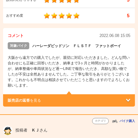
5
おすすめ度
コメント
2022.06.08 15:05
対象バイク
ハーレーダビッドソン ＦＬＳＴＦ ファットボーイ
大阪から遠方での購入でしたが、親切に対応いただきました。どんな問い
合わせにも正確に回答いただき、納車まで3ヶ月と時間がかかりました
が、納車整備や車両状況など逐一LINEで報告いただき、高額な買い物で
したが不安は全然ありませんでした。ご丁寧な取引をありがとうございま
す。これからも不明点は相談させていただこうと思いますのでよろしくお
願いします。
販売店の返答
を見る
カテゴリ
バイク購入
投稿者
ＫＪ
さん