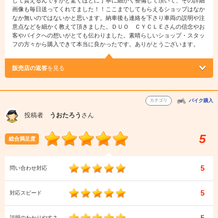
して貰えるんですかと驚くほどに丁寧に細かく整備して頂いて、その詳細
画像も毎日送ってくれてました！！ここまでしてもらえるショップはなか
なか無いのではないかと思います。納車後も連絡を下さり車両の説明や注
意点などを細かく教えて頂きました。ＤＵＯ ＣＹＣＬＥさんの信念やお
客やバイクへの想いがとても伝わりました。素晴らしいショップ・スタッ
フの方々から購入できて本当に良かったです。ありがとうございます。
販売店の返答
を見る
カテゴリ
バイク購入
投稿者
うおたろう
さん
5
総合満足度
5
問い合わせ対応
5
対応スピード
5
説明のわかりやすさ