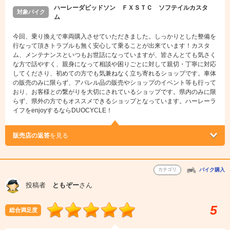
ハーレーダビッドソン ＦＸＳＴＣ ソフテイルカスタ
対象バイク
ム
今回、乗り換えで車両購入させていただきました。しっかりとした整備を
行なって頂きトラブルも無く安心して乗ることが出来ています！カスタ
ム、メンテナンスといつもお世話になっていますが、皆さんとても気さく
な方で話やすく、親身になって相談や困りごとに対して親切・丁寧に対応
してくださり、初めての方でも気兼ねなく立ち寄れるショップです。車体
の販売のみに限らず、アパレル品の販売やショップのイベント等も行って
おり、お客様との繋がりを大切にされているショップです。県内のみに限
らず、県外の方でもオススメできるショップとなっています。ハーレーラ
イフをenjoyするならDUOCYCLE！
販売店の返答
を見る
カテゴリ
バイク購入
投稿者
ともぞー
さん
5
総合満足度