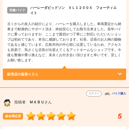
ハーレーダビッドソン ＸＬ１２００Ｘ フォーティエ
対象バイク
イト
古くからの友人の紹介により、ハーレーを購入しました。車両選定から納
車まで献身的にサポート頂き、終始安心してお取引出来ました。長年バイ
クに乗っておりますが、ここまで親切かつ丁寧にご対応いただいたショッ
プは初めてであり、本当に感謝しております。社長、店長のお人柄の賜物
であると感じています。広島市内の中心部に位置しているため、アクセス
も容易で、気さくな店長が出迎えてくるアットホームなショップです。今
後も整備や乗り換えなど、末永くお付き合い頂けますと幸いです。宜しく
お願い致します。
販売店の返答
を見る
カテゴリ
バイク購入
投稿者
ＭＡＢＵ
さん
5
総合満足度