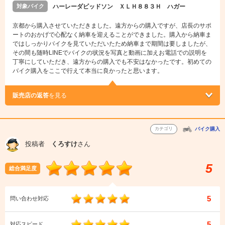
対象バイク
ハーレーダビッドソン ＸＬＨ８８３Ｈ ハガー
京都から購入させていただきました。遠方からの購入ですが、店長のサポ
ートのおかげで心配なく納車を迎えることができました。購入から納車ま
ではしっかりバイクを見ていただいたため納車まで期間は要しましたが、
その間も随時LINEでバイクの状況を写真と動画に加えお電話での説明を
丁寧にしていただき、遠方からの購入でも不安はなかったです。初めての
バイク購入をここで行えて本当に良かったと思います。
販売店の返答
を見る
カテゴリ
バイク購入
投稿者
くろすけ
さん
5
総合満足度
5
問い合わせ対応
5
対応スピード