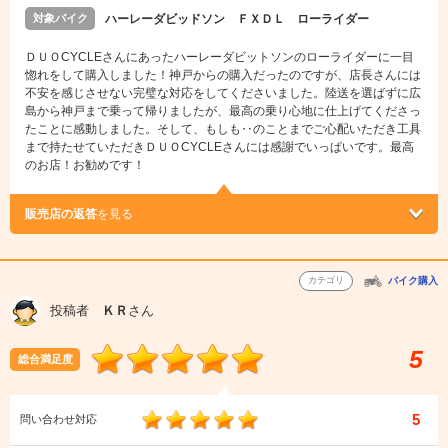
対象バイク
ハーレーダビッドソン ＦＸＤＬ ローライダー
ＤＵＯCYCLEさんにあったハーレーダビットソンのローライダーに一目
惚れをして購入しました！神戸からの購入だったのですが、店長さんには
不安を感じさせない完璧な対応をしてくださいました。陸送を選ばずに広
島から神戸まで乗って帰りましたが、最高の乗り心地に仕上げてくださっ
たことに感動しました。そして、もしも‥のことまでご心配いただき工具
まで持たせていただきＤＵＯCYCLEさんには感謝でいっぱいです。最高
のお店！お勧めです！
販売店の返答
を見る
カテゴリ
バイク購入
投稿者
ＫＲ
さん
5
総合満足度
5
問い合わせ対応