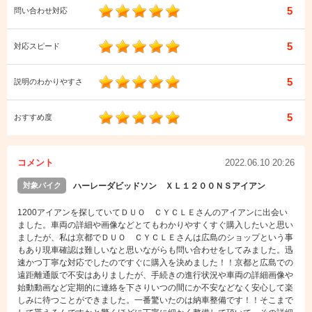
5
問い合わせ対応
5
対応スピード
5
説明のわかりやすさ
5
おすすめ度
コメント
2022.06.10 20:26
対象バイク
ハーレーダビッドソン ＸＬ１２００ＮＳアイアン
1200アイアンを探していてＤＵＯ ＣＹＣＬＥさんのアイアンに出会い
ました。車両の詳細や画像などとてもわかりやすくすぐ購入したいと思い
ましたが、私は京都でＤＵＯ ＣＹＣＬＥさんは広島のショップという事
もあり現車確認は難しいなと思いながらも問い合わせをしてみました。迅
速かつ丁寧な対応でしたのですぐに購入を決めました！！京都と広島での
遠距離通販で不安はありましたが、手続きの進行状況や車両の詳細画像や
始動動画など定期的に連絡を下さりいつの間にか不安などなく安心して楽
しみに待つことができました。一番驚いたのは納車整備です！！そこまで