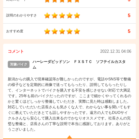
5
説明のわかりやすさ
5
おすすめ度
コメント
2022.12.31 04:06
ハーレーダビッドソン ＦＸＳＴＣ ソフテイルカスタ
対象バイク
ム
新潟からの購入で現車確認等が難しかったのですが、電話やSNS等で整備
の様子などを定期的に画像で送ってもらったり、説明してもらったりし
て、インターネットでバイクを購入する不安を感じさせない対応で大満足
です。25年も前のバイクだったのですが、ここまで細かくやってくれるの
かと驚くほどしっかり整備していただき、実際に見た時は感動しました。
対応していただいた店長さんも気さくな人で、わからない事を聞いてもす
ぐに教えていただきとても話しやすかったです。遠方の人でもDUOサイ
クルさんなら安心して購入出来るのでかなりオススメです。社長さんの完
璧な整備と、店長さんの丁寧な説明で本当に感謝しております。ありがと
うございました。