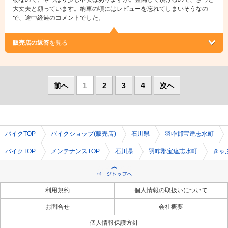
大丈夫と願っています。納車の頃にはレビューを忘れてしまいそうなの
で、途中経過のコメントでした。
販売店の返答
を見る
前へ
1
2
3
4
次へ
バイクTOP
バイクショップ(販売店)
石川県
羽咋郡宝達志水町
バイクTOP
メンテナンスTOP
石川県
羽咋郡宝達志水町
きゃ
利用規約
個人情報の取扱いについて
お問合せ
会社概要
個人情報保護方針