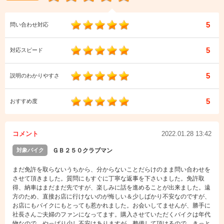
5
問い合わせ対応
5
対応スピード
5
説明のわかりやすさ
5
おすすめ度
コメント
2022.01.28 13:42
対象バイク
ＧＢ２５０クラブマン
まだ免許を取らないうちから、分からないことだらけのまま問い合わせを
させて頂きました。質問にもすぐに丁寧な返事を下さいました。免許取
得、納車はまだまだ先ですが、楽しみに話を進めることが出来ました。遠
方のため、直接お店に行けないのが悔しい＆少しばかり不安なのですが、
お店にもバイクにもとっても惹かれました。お会いしてませんが、勝手に
社長さんご夫婦のファンになってます。購入させていただくバイクは年代
物なので、やっぱり少し不安はありますが。整備して頂けるので、きっと