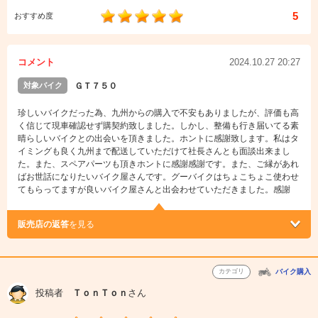
5
おすすめ度
コメント
2024.10.27 20:27
対象バイク
ＧＴ７５０
珍しいバイクだった為、九州からの購入で不安もありましたが、評価も高
く信じて現車確認せず購契約致しました。しかし、整備も行き届いてる素
晴らしいバイクとの出会いを頂きました。ホントに感謝致します。私はタ
イミングも良く九州まで配送していただけて社長さんとも面談出来まし
た。また、スペアパーツも頂きホントに感謝感謝です。また、ご縁があれ
ばお世話になりたいバイク屋さんです。グーバイクはちょこちょこ使わせ
てもらってますが良いバイク屋さんと出会わせていただきました。感謝
販売店の返答
を見る
カテゴリ
バイク購入
投稿者
ＴｏｎＴｏｎ
さん