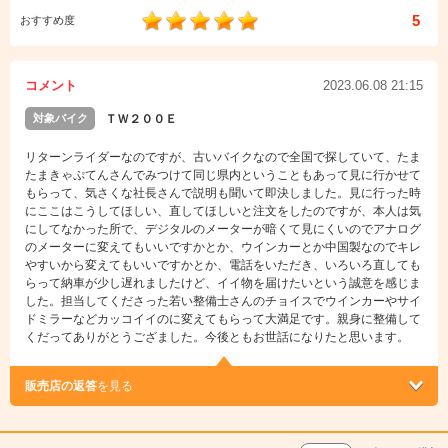
5
おすすめ度
コメント
2023.06.08 21:15
対象バイク
ＴＷ２００Ｅ
リターンライダーなのですが、古いバイクなので全国で探していて、たま
たまきゃぷてんさんでみつけて同じ県内ということもあって見に行かせて
もらって、気さくな社長さんで説明も聞いて即決しました。見に行った時
にここはこうしてほしい、直してほしいと注文をしたのですが、本人は気
にしてなかった所で、デジタルのメーターが暗くて見にくいのでアナログ
のメーターに変えてもいいですかとか、ウインカーとか中国製なのでキレ
やすいから変えてもいいですかとか、電話をいただき、いろいろ直しても
らって納車が少し遅れましたけど、イイ物を届けたいという誠意を感じま
した。担当してくださった若い整備士さんのチョイスでウインカーやサイ
ドミラーなどカッコイイのに変えてもらって大満足です。親身に整備して
くだってありがとうござました。今後ともお世話になりたと思います。
販売店の返答
を見る