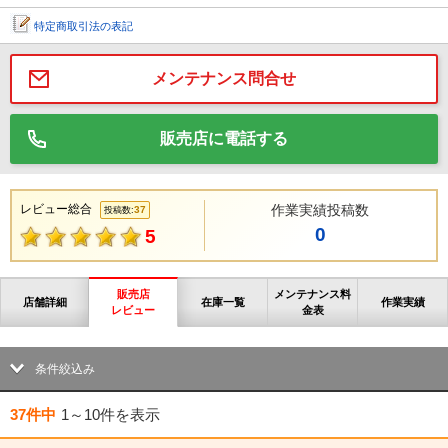
特定商取引法の表記
メンテナンス問合せ
販売店に電話する
レビュー総合
作業実績投稿数
37
投稿数:
0
5
販売店
メンテナンス料
店舗詳細
在庫一覧
作業実績
レビュー
金表
条件絞込み
37件中
1～10件
を表示