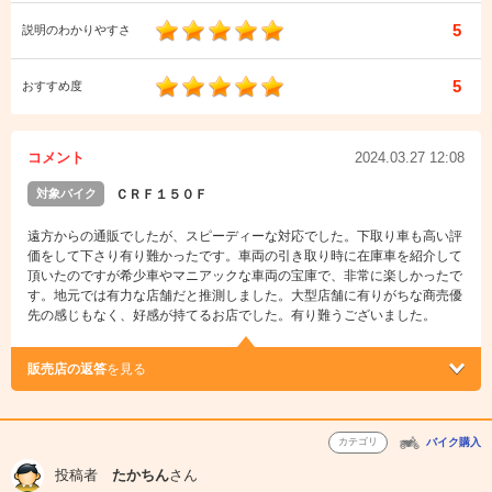
5
説明のわかりやすさ
5
おすすめ度
コメント
2024.03.27 12:08
対象バイク
ＣＲＦ１５０Ｆ
遠方からの通販でしたが、スピーディーな対応でした。下取り車も高い評
価をして下さり有り難かったです。車両の引き取り時に在庫車を紹介して
頂いたのですが希少車やマニアックな車両の宝庫で、非常に楽しかったで
す。地元では有力な店舗だと推測しました。大型店舗に有りがちな商売優
先の感じもなく、好感が持てるお店でした。有り難うございました。
販売店の返答
を見る
カテゴリ
バイク購入
投稿者
たかちん
さん