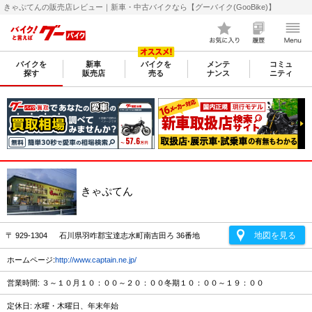
きゃぷてんの販売店レビュー｜新車・中古バイクなら【グーバイク(GooBike)】
バイクを
新車
バイクを
メンテ
コミュ
探す
販売店
売る
ナンス
ニティ
きゃぷてん
地図を見る
〒 929-1304 石川県羽咋郡宝達志水町南吉田ろ 36番地
ホームページ:
http://www.captain.ne.jp/
営業時間: ３～１０月１０：００～２０：００冬期１０：００～１９：００
定休日: 水曜・木曜日、年末年始