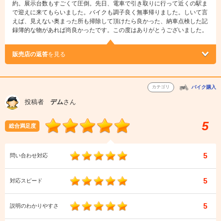
約。展示台数もすごくて圧倒。先日、電車で引き取りに行って近くの駅ま
で迎えに来てもらいました。バイクも調子良く無事帰りました。しいて言
えば、見えない奥まった所も掃除して頂けたら良かった、納車点検した記
録簿的な物があれば尚良かったです。この度はありがとうございました。
販売店の返答
を見る
カテゴリ
バイク購入
投稿者
デム
さん
5
総合満足度
5
問い合わせ対応
5
対応スピード
5
説明のわかりやすさ