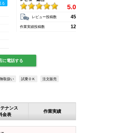
見る
5.0
45
レビュー投稿数
12
作業実績投稿数
店に電話する
険取扱い
試乗ＯＫ
注文販売
ンテナンス
作業実績
料金表