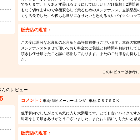
5
であります。とりあえず乗れるようにしてほしいとだけ依頼し2週間後
もなく切れますので今後安心して乗るためのメンテナンス、交換部品
5
くな店長でした。今後もお世話になりたいと思える良いバイクショッ
5
販売店の返答：
この度は過分なお褒めのお言葉と高評価有難うございます。車両の状
メンテナンスをさせて頂いており料金のご負担とお時間をお掛けして
頂きお任せ頂けたこと誠に感謝しております。またのご利用をお待ち
た。
このレビューは参考に
さんのレビュー
5
コメント：
車両情報 メーカー:
ホンダ
車種:
ＣＢ７５０Ｋ
5
低予算内でしたがとても気に入り大満足です。とても古いバイクです
対応をして頂きありがとうございました。またお世話になりたいと思
5
販売店の返答：
5