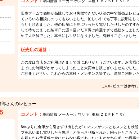
コメント：
車両情報 メーカー:
ホンダ
車種:
ＣＢ７５０Ｆｏｕｒ
5
旧車ブームで価格が高騰しており失敗できない状況の中で販売店レビュー
ていろいろ相談にのってもらいました。忙しい中でも丁寧に説明をし
5
もりも頂きました。他の店舗にも見に行ったり電話したりしたのですがや
して待ちにまった納車日に遥々届いた車両は綺麗すぎて感動をしました。
5
めて大正解でした。本当にお世話になりました。有難うございました
5
販売店の返答：
この度は当店をご利用頂きまして誠にありがとうございます。お客様
までにお時間がかかってしまったこと大変申し訳ございませんでした
ご勘弁ください。これからの車検・メンテンス等でも、是非ご利用い
このレビューは参考に
野郎さんのレビュー
5
コメント：
車両情報 メーカー:
カワサキ
車種:
ＺＥＰＨＹＲχ
5
6年ぶりに倉庫から引きずり出したがエンジンがウンともスンとも状態
プを思い出し電話したら無理！とあっさり断られた。困ったところツレに
5
を頼んだら予算低の金にならない客であったにもかかわらず一つ返事