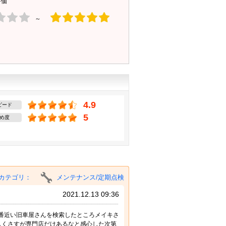
評価
～
4.9
ピード
5
め度
カテゴリ：
メンテナンス/定期点検
2021.12.13 09:36
番近い旧車屋さんを検索したところメイキさ
しくさすが専門店だけあるなと感心した次第