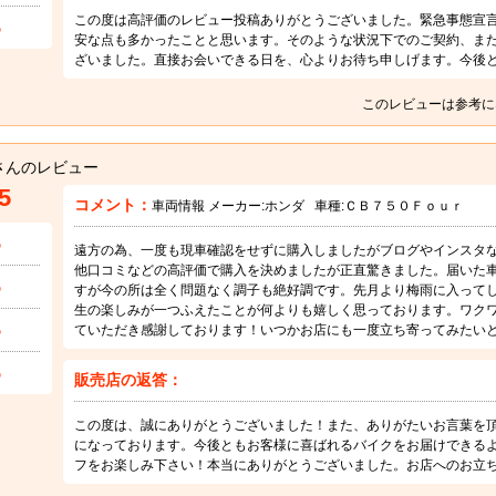
この度は高評価のレビュー投稿ありがとうございました。緊急事態宣
5
安な点も多かったことと思います。そのような状況下でのご契約、ま
ざいました。直接お会いできる日を、心よりお待ち申しげます。今後
このレビューは参考に
さんのレビュー
5
コメント：
車両情報 メーカー:
ホンダ
車種:
ＣＢ７５０Ｆｏｕｒ
5
遠方の為、一度も現車確認をせずに購入しましたがブログやインスタ
他口コミなどの高評価で購入を決めましたが正直驚きました。届いた
5
すが今の所は全く問題なく調子も絶好調です。先月より梅雨に入ってし
生の楽しみが一つふえたことが何よりも嬉しく思っております。ワクワク
5
ていただき感謝しております！いつかお店にも一度立ち寄ってみたい
5
販売店の返答：
この度は、誠にありがとうございました！また、ありがたいお言葉を
になっております。今後ともお客様に喜ばれるバイクをお届けできる
フをお楽しみ下さい！本当にありがとうございました。お店へのお立