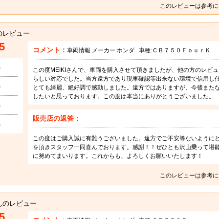
このレビューは参考に
のレビュー
5
コメント：
車両情報 メーカー:
ホンダ
車種:
ＣＢ７５０ＦｏｕｒＫ
5
この度MEIKIさんで、車両を購入させて頂きましたが、他の方のレビ
らしい対応でした。当方遠方であり現車確認等出来ない環境で信用し
5
とても綺麗、絶好調で感動しました。遠方ではありますが、今後またなに
したいと思っております。この度は本当にありがとうございました。
5
販売店の返答：
5
この度はご購入誠に有難うございました。遠方でご不安等ないように
を頂きスタッフ一同喜んでおります。感謝！！ぜひとも沢山乗って堪
に努めてまいります。これからも、よろしくお願いいたします！
このレビューは参考に
んのレビュー
5