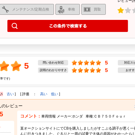
レビュー
メンテナンス/定期点検
車検
買取
5
問い合わせ対応
対応ス
5
5
説明のわかりやすさ
おすす
準です)
い
古い
] [ 評価 ：
高い
低い
]
んのレビュー
5
コメント：
車両情報 メーカー:
ホンダ
車種:
ＣＢ７５０Ｆｏｕｒ
5
某オークションサイトにてCBを購入しましたがすこぶる調子が悪く一
んに行きつきました。ぐるりと一周の試乗で大体の原因がわかったら