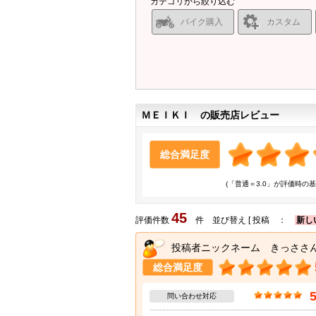
カテゴリから絞り込む
バイク購入
カスタム
ＭＥＩＫＩ の販売店レビュー
総合満足度
(「普通＝3.0」が評価時の基
45
評価件数
件 並び替え [ 投稿 ：
新し
投稿者ニックネーム きっささ
総合満足度
問い合わせ対応