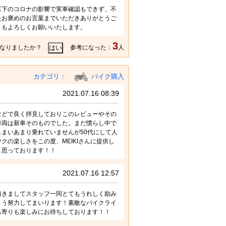
言下のコロナの影響で実車確認もできず、不
たお褒めのお言葉までいただきありがとうご
ともよろしくお願いいたします。
3
なりましたか？
参考になった：
人
カテゴリ：
バイク購入
2021.07.16 08:39
などで良く拝見しておりこのレビューやその
車両は新車そのものでした。まだ慣らし中で
まいあまり乗れていませんが50代にして人
の楽しさをこの度、MEIKIさんに提供し
と思っております！！
2021.07.16 12:57
頂きましてスタッフ一同とてもうれしく励み
よう努力してまいります！素敵なバイクライ
ち寄りも楽しみにお待ちしております！！