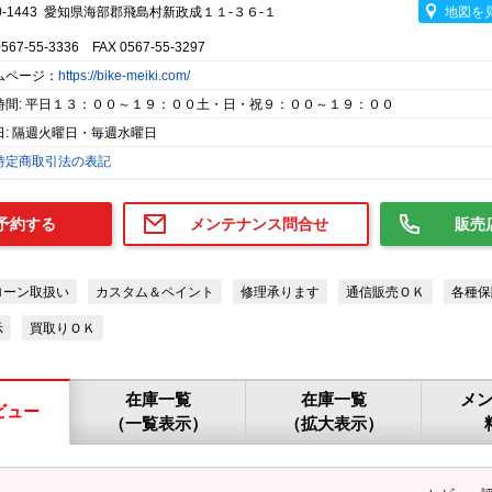
0-1443 愛知県海部郡飛島村新政成１１-３６-１
地図を
0567-55-3336 FAX 0567-55-3297
ムページ：
https://bike-meiki.com/
時間: 平日１３：００～１９：００土・日・祝９：００～１９：００
日: 隔週火曜日・毎週水曜日
特定商取引法の表記
予約する
メンテナンス問合せ
販売
ローン取扱い
カスタム＆ペイント
修理承ります
通信販売ＯＫ
各種保
示
買取りＯＫ
在庫一覧
在庫一覧
メ
ビュー
（一覧表示）
（拡大表示）