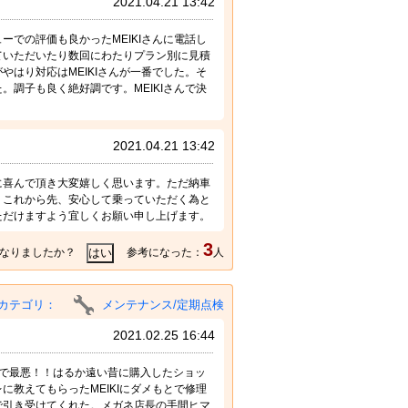
2021.04.21 13:42
での評価も良かったMEIKIさんに電話し
ていただいたり数回にわたりプラン別に見積
はり対応はMEIKIさんが一番でした。そ
調子も良く絶好調です。MEIKIさんで決
。
2021.04.21 13:42
に喜んで頂き大変嬉しく思います。ただ納車
。これから先、安心して乗っていただく為と
ただけますよう宜しくお願い申し上げます。
3
なりましたか？
参考になった：
人
カテゴリ：
メンテナンス/定期点検
2021.02.25 16:44
で最悪！！はるか遠い昔に購入したショッ
教えてもらったMEIKIにダメもとで修理
で引き受けてくれた。メガネ店長の手間ヒマ