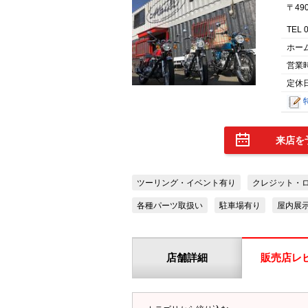
〒49
TEL 
ホー
営業
定休
来店を
ツーリング・イベント有り
クレジット・
各種パーツ取扱い
駐車場有り
屋内展
店舗詳細
販売店レ