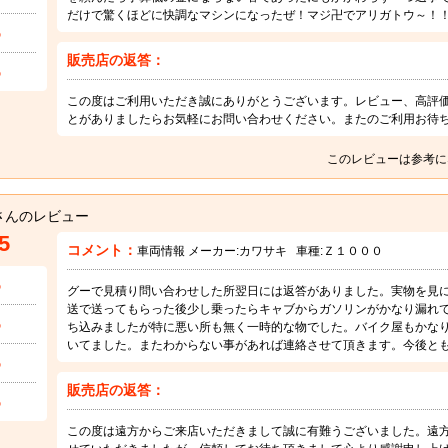
だけで驚くほどに快調なマシンになったぜ！マジ卍でアリガトウ～！！MEI
5
販売店の返答：
5
この度はご利用いただき誠にありがとうございます。レビュー、高評
とがありましたらお気軽にお問い合わせください。またのご利用お待
このレビューは参考に
さんのレビュー
5
コメント：
車両情報 メーカー:
カワサキ
車種:
Ｚ１０００
5
グーで見積り問い合わせした所翌日には返答がありました。実物を見
送で送ってもらった後少し乗ったらキャブからガソリンがかなり漏れ
5
ち込みましたが特に悪い所も無く一時的な物でした。バイク屋もかな
いてました。またわからない事があれば連絡させて頂きます。今後と
5
販売店の返答：
5
この度は遠方からご来店いただきまして誠に有難うございました。遠