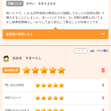
対象バイク
ヤマハ ＳＲＶ２５０
初バイクで、しかも20年程前の車両なので躊躇してましたが説明を聞いて
購入することにしました。古いバイクですが、3ヶ月間の保障も付いてま
すし納車前整備もしっかりしてあり安心して乗ることが出来そうです。
販売店の返答
を見る
カテゴリ
バイク購入
投稿者
マヌー
さん
5
総合満足度
5
問い合わせ対応
5
対応スピード
5
説明のわかりやすさ