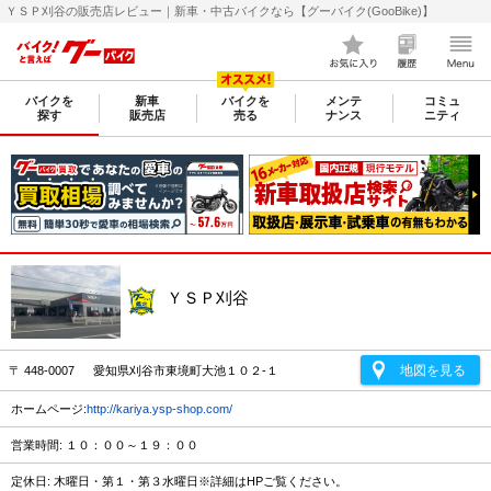
ＹＳＰ刈谷の販売店レビュー｜新車・中古バイクなら【グーバイク(GooBike)】
バイクを
新車
バイクを
メンテ
コミュ
探す
販売店
売る
ナンス
ニティ
ＹＳＰ刈谷
地図を見る
〒 448-0007 愛知県刈谷市東境町大池１０２-１
ホームページ:
http://kariya.ysp-shop.com/
営業時間: １０：００～１９：００
定休日: 木曜日・第１・第３水曜日※詳細はHPご覧ください。