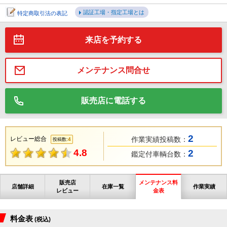
認証工場・指定工場とは
特定商取引法の表記
来店を予約する
メンテナンス問合せ
販売店に電話する
2
レビュー総合
作業実績投稿数：
4
投稿数:
4.8
2
鑑定付車輌台数：
販売店
メンテナンス料
店舗詳細
在庫一覧
作業実績
レビュー
金表
料金表
(税込)