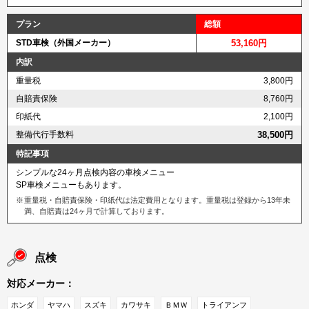
プラン
総額
STD車検（外国メーカー）
53,160円
内訳
重量税
3,800円
自賠責保険
8,760円
印紙代
2,100円
整備代行手数料
38,500円
特記事項
シンプルな24ヶ月点検内容の車検メニュー
SP車検メニューもあります。
重量税・自賠責保険・印紙代は法定費用となります。重量税は登録から13年未
満、自賠責は24ヶ月で計算しております。
点検
対応メーカー：
ホンダ
ヤマハ
スズキ
カワサキ
ＢＭＷ
トライアンフ