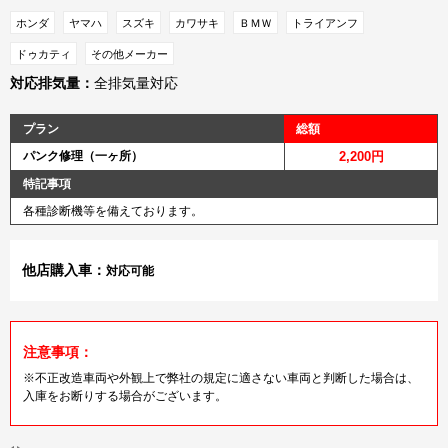
ホンダ
ヤマハ
スズキ
カワサキ
ＢＭＷ
トライアンフ
ドゥカティ
その他メーカー
対応排気量：
全排気量対応
プラン
総額
パンク修理（一ヶ所）
2,200円
特記事項
各種診断機等を備えております。
他店購入車：
対応可能
注意事項：
※不正改造車両や外観上で弊社の規定に適さない車両と判断した場合は、
入庫をお断りする場合がございます。