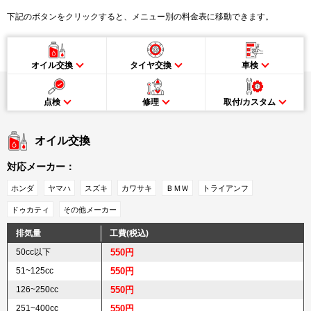
下記のボタンをクリックすると、メニュー別の料金表に移動できます。
オイル交換
タイヤ交換
車検
点検
修理
取付/カスタム
オイル交換
対応メーカー：
ホンダ
ヤマハ
スズキ
カワサキ
ＢＭＷ
トライアンフ
ドゥカティ
その他メーカー
排気量
工費(税込)
50cc以下
550円
51~125cc
550円
126~250cc
550円
251~400cc
550円