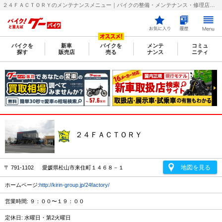
２４ＦＡＣＴＯＲＹのメンテナンスメニュー｜バイクの整備・メンテナンス・修理店を探すなら【グーバイク(GooBike)】
バイクを
新車
バイクを
メンテ
コミュ
探す
販売店
売る
ナンス
ニティ
２４ＦＡＣＴＯＲＹ
地図を見る
〒 791-1102 愛媛県松山市来住町１４６８－１
ホームページ:
http://kirin-group.jp/24factory/
営業時間: ９：００〜１９：００
定休日: 水曜日・第2火曜日