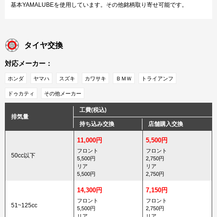
基本YAMALUBEを使用しています。その他銘柄取り寄せ可能です。
タイヤ交換
対応メーカー：
ホンダ
ヤマハ
スズキ
カワサキ
ＢＭＷ
トライアンフ
ドゥカティ
その他メーカー
工費(税込)
排気量
持ち込み交換
店舗購入交換
11,000円
5,500円
フロント
フロント
50cc以下
5,500円
2,750円
リア
リア
5,500円
2,750円
14,300円
7,150円
フロント
フロント
51~125cc
5,500円
2,750円
リア
リア