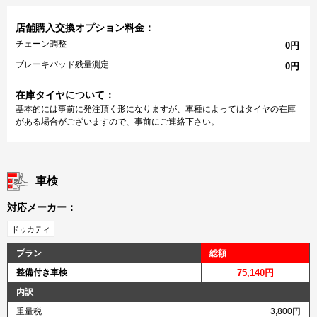
店舗購入交換オプション料金：
チェーン調整
0円
ブレーキパッド残量測定
0円
在庫タイヤについて：
基本的には事前に発注頂く形になりますが、車種によってはタイヤの在庫
がある場合がございますので、事前にご連絡下さい。
車検
対応メーカー：
ドゥカティ
プラン
総額
整備付き車検
75,140円
内訳
重量税
3,800円