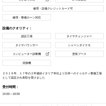
修理・設備クレジットカード可
修理・整備ローン対応
設備のクオリティ：
認証工場
タイヤチェンジャー
タイヤバランサー
シャーシダイナモ
コンピューター診断機
塗装ブース
溶接機
２０１６年、１７年の２年連続イタリア本社より日本一のドゥカティ整備工場
として認定され表彰を受けました
受付時間：
10:00～18:00