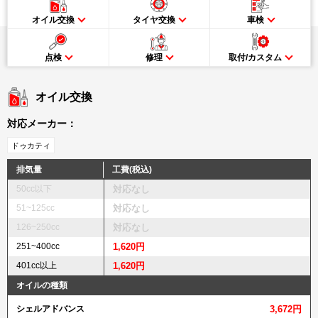
オイル交換
タイヤ交換
車検
点検
修理
取付/カスタム
オイル交換
対応メーカー：
ドゥカティ
排気量
工費(税込)
50cc以下
対応なし
51~125cc
対応なし
126~250cc
対応なし
251~400cc
1,620円
401cc以上
1,620円
オイルの種類
シェルアドバンス
3,672円