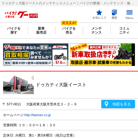
ドゥカティ大阪イーストのメンテナンスメニュー｜バイクの整備・メンテナンス・修理店を探すなら【グーバイク(GooBike)】
バイクを
新車
バイクを
メンテ
コミュ
探す
販売店
売る
ナンス
ニティ
ドゥカティ大阪イースト
地図を見る
〒 577-0011 大阪府東大阪市荒本北３－２－９
ホームページ:
http://banner.co.jp
営業時間: １０：００〜１８：３０
定休日: 火曜日、第1・第3水曜日（祝日は営業）