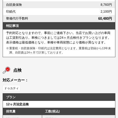
自賠責保険
8,760円
印紙代
2,100円
整備代行手数料
60,480円
特記事項
予約対応となりますので、事前にご連絡下さい。当店でお買い上げの車両
は工賃割引あり。車検につきましては24ヶ月点検付きプランとなります。
表示価格は最低価格となり、車種や車両状態により価格が異なります。
重量税・自賠責保険・印紙代は法定費用となります。重量税は登録から13年未
満、自賠責は24ヶ月で計算しております。
点検
対応メーカー：
ドゥカティ
プラン
12ヶ月法定点検
排気量
工数(税込)