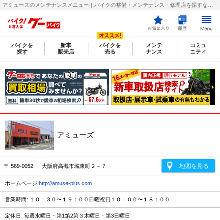
アミューズのメンテナンスメニュー｜バイクの整備・メンテナンス・修理店を探すなら【グーバイク(GooBike)】
バイクを
新車
バイクを
メンテ
コミュ
探す
販売店
売る
ナンス
ニティ
アミューズ
地図を見る
〒 569-0052 大阪府高槻市城東町２－７
ホームページ:
http://amuse-plus.com
営業時間: １０：３０〜１９：００日曜祝日１０：００〜１８：００
定休日: 毎週水曜日・第1第2第３木曜日・第3日曜日