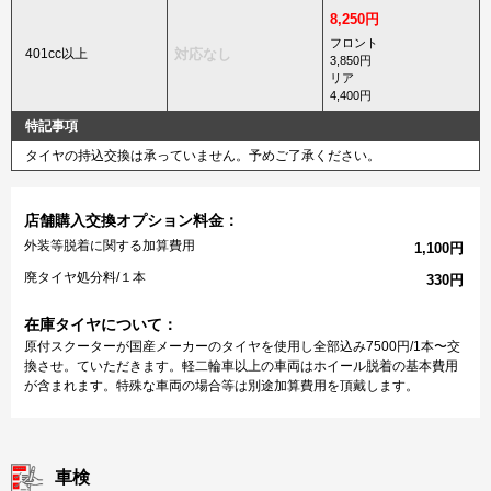
8,250円
フロント
401cc以上
対応なし
3,850円
リア
4,400円
特記事項
タイヤの持込交換は承っていません。予めご了承ください。
店舗購入交換オプション料金：
外装等脱着に関する加算費用
1,100円
廃タイヤ処分料/１本
330円
在庫タイヤについて：
原付スクーターが国産メーカーのタイヤを使用し全部込み7500円/1本〜交
換させ。ていただきます。軽二輪車以上の車両はホイール脱着の基本費用
が含まれます。特殊な車両の場合等は別途加算費用を頂戴します。
車検