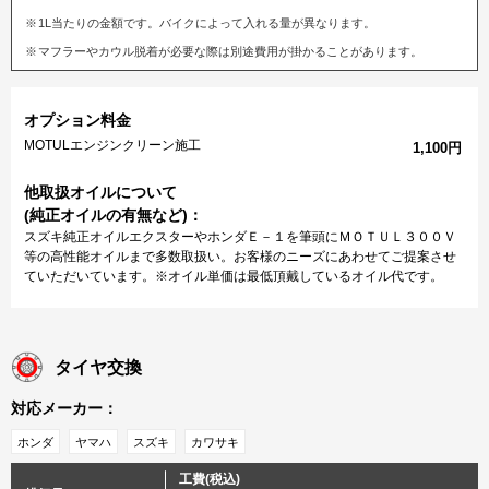
1L当たりの金額です。バイクによって入れる量が異なります。
マフラーやカウル脱着が必要な際は別途費用が掛かることがあります。
オプション料金
MOTULエンジンクリーン施工
1,100円
他取扱オイルについて
(純正オイルの有無など)：
スズキ純正オイルエクスターやホンダＥ－１を筆頭にＭＯＴＵＬ３００Ｖ
等の高性能オイルまで多数取扱い。お客様のニーズにあわせてご提案させ
ていただいています。※オイル単価は最低頂戴しているオイル代です。
タイヤ交換
対応メーカー：
ホンダ
ヤマハ
スズキ
カワサキ
工費(税込)