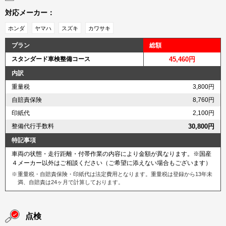
対応メーカー：
ホンダ
ヤマハ
スズキ
カワサキ
プラン
総額
スタンダード車検整備コース
45,460円
内訳
重量税
3,800円
自賠責保険
8,760円
印紙代
2,100円
整備代行手数料
30,800円
特記事項
車両の状態・走行距離・付帯作業の内容により金額が異なります。※国産
４メーカー以外はご相談ください（ご希望に添えない場合もございます）
重量税・自賠責保険・印紙代は法定費用となります。重量税は登録から13年未
満、自賠責は24ヶ月で計算しております。
点検