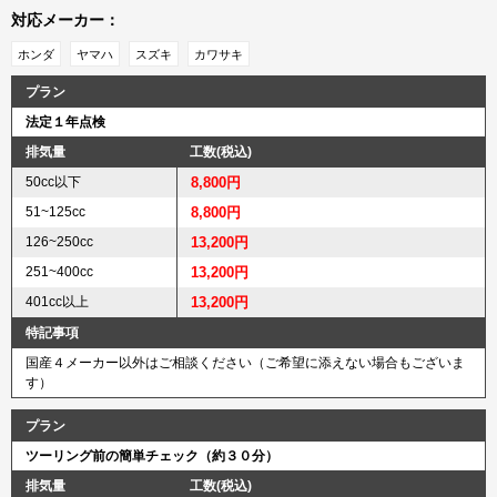
対応メーカー：
ホンダ
ヤマハ
スズキ
カワサキ
プラン
法定１年点検
排気量
工数(税込)
50cc以下
8,800円
51~125cc
8,800円
126~250cc
13,200円
251~400cc
13,200円
401cc以上
13,200円
特記事項
国産４メーカー以外はご相談ください（ご希望に添えない場合もございま
す）
プラン
ツーリング前の簡単チェック（約３０分）
排気量
工数(税込)