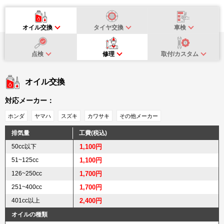
オイル交換
タイヤ交換
車検
点検
修理
取付/カスタム
オイル交換
対応メーカー：
ホンダ
ヤマハ
スズキ
カワサキ
その他メーカー
排気量
工費(税込)
50cc以下
1,100円
51~125cc
1,100円
126~250cc
1,700円
251~400cc
1,700円
401cc以上
2,400円
オイルの種類