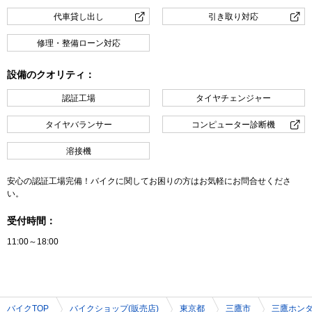
代車貸し出し
引き取り対応
修理・整備ローン対応
設備のクオリティ：
認証工場
タイヤチェンジャー
タイヤバランサー
コンピューター診断機
溶接機
安心の認証工場完備！バイクに関してお困りの方はお気軽にお問合せくださ
い。
受付時間：
11:00～18:00
バイクTOP
バイクショップ(販売店)
東京都
三鷹市
三鷹ホン