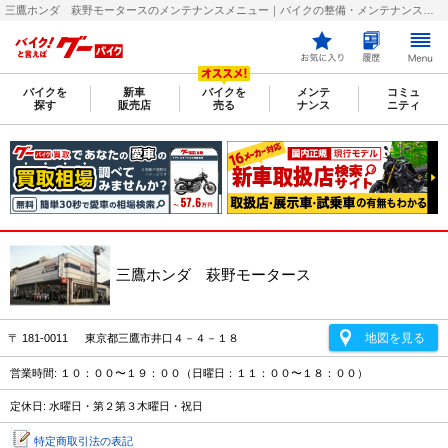
三鷹ホンダ 萩野モータースのメンテナンスメニュー｜バイクの整備・メンテナンス・修理店を探すなら【グーバイク(GooBike)】
バイクを
新車
バイクを
メンテ
コミュ
探す
販売店
売る
ナンス
ニティ
三鷹ホンダ 萩野モータース
地図を見る
〒 181-0011 東京都三鷹市井口４－４－１８
営業時間: １０：００〜１９：００（日曜日：１１：００〜１８：００）
定休日: 水曜日・第２第３木曜日・祝日
特定商取引法の表記