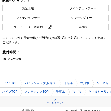
認証工場
タイヤチェンジャー
タイヤバランサー
シャーシダイナモ
コンピューター診断機
溶接機
エンジン内部や電気整備など専門的な修理対応にも対応しています。お気軽に
ご相談下さい。
受付時間：
10:00～20:00
バイクTOP
バイクショップ(販売店)
千葉県
市川市
Ｍ・Ｓセ
バイクTOP
メンテナンスTOP
千葉県
市川市
Ｍ・Ｓセーリン
利用規約
個人情報の取扱いについて