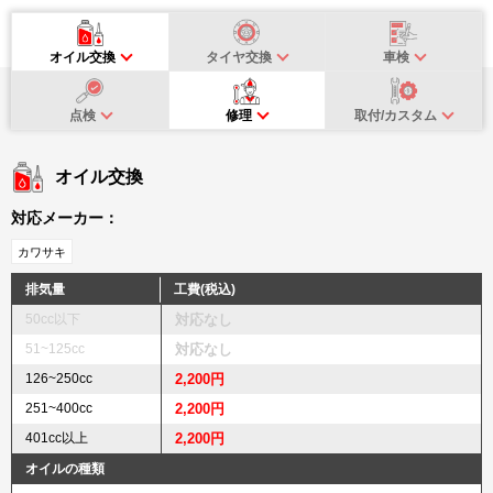
オイル交換
タイヤ交換
車検
点検
修理
取付/カスタム
オイル交換
対応メーカー：
カワサキ
排気量
工費(税込)
50cc以下
対応なし
51~125cc
対応なし
126~250cc
2,200円
251~400cc
2,200円
401cc以上
2,200円
オイルの種類