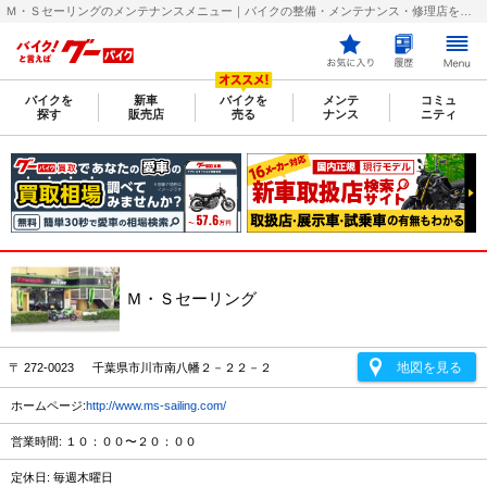
Ｍ・Ｓセーリングのメンテナンスメニュー｜バイクの整備・メンテナンス・修理店を探すなら【グーバイク(GooBike)】
バイクを
新車
バイクを
メンテ
コミュ
探す
販売店
売る
ナンス
ニティ
Ｍ・Ｓセーリング
地図を見る
〒 272-0023 千葉県市川市南八幡２－２２－２
ホームページ:
http://www.ms-sailing.com/
営業時間: １０：００〜２０：００
定休日: 毎週木曜日