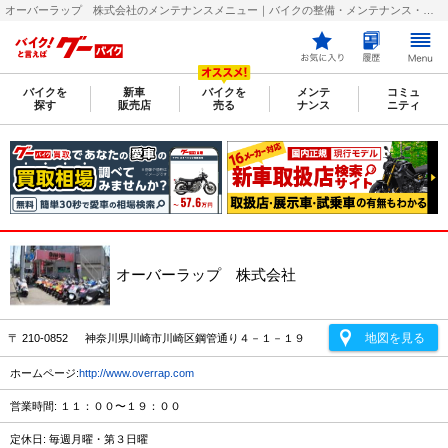
オーバーラップ 株式会社のメンテナンスメニュー｜バイクの整備・メンテナンス・修理店を探すなら【グーバイク(GooBike)】
バイクを
新車
バイクを
メンテ
コミュ
探す
販売店
売る
ナンス
ニティ
オーバーラップ 株式会社
地図を見る
〒 210-0852 神奈川県川崎市川崎区鋼管通り４－１－１９
ホームページ:
http://www.overrap.com
営業時間: １１：００〜１９：００
定休日: 毎週月曜・第３日曜