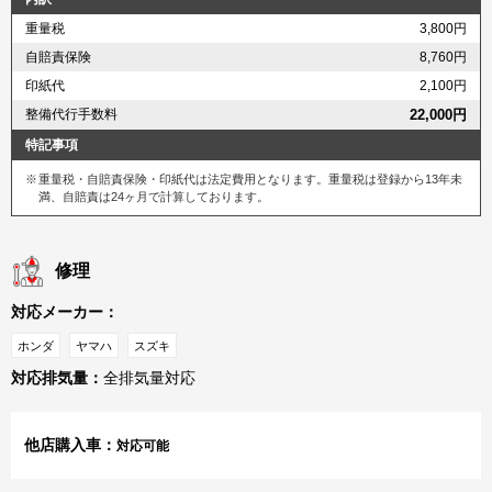
重量税
3,800円
自賠責保険
8,760円
印紙代
2,100円
整備代行手数料
22,000円
特記事項
重量税・自賠責保険・印紙代は法定費用となります。重量税は登録から13年未
満、自賠責は24ヶ月で計算しております。
修理
対応メーカー：
ホンダ
ヤマハ
スズキ
対応排気量：
全排気量対応
他店購入車：
対応可能