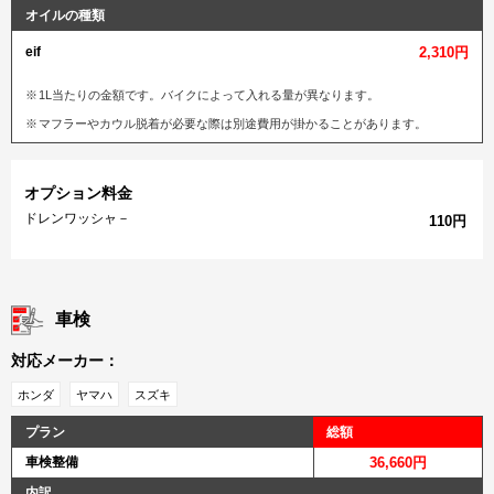
オイルの種類
eif
2,310円
1L当たりの金額です。バイクによって入れる量が異なります。
マフラーやカウル脱着が必要な際は別途費用が掛かることがあります。
オプション料金
ドレンワッシャ－
110円
車検
対応メーカー：
ホンダ
ヤマハ
スズキ
プラン
総額
車検整備
36,660円
内訳