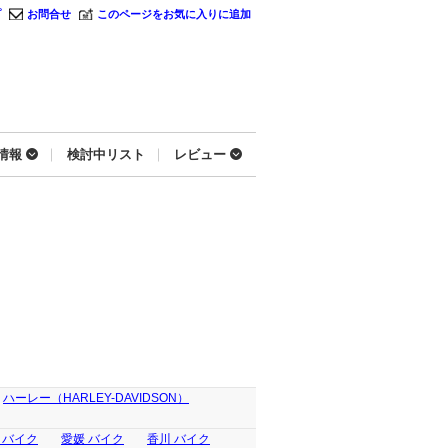
プ
お問合せ
このページをお気に入りに追加
情報
検討中リスト
レビュー
ハーレー（HARLEY-DAVIDSON）
 バイク
愛媛 バイク
香川 バイク