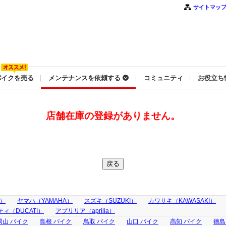
サイトマッ
バイクを売る
メンテナンスを依頼する
コミュニティ
お役立ち
店舗在庫の登録がありません。
A）
ヤマハ（YAMAHA）
スズキ（SUZUKI）
カワサキ（KAWASAKI）
ィ（DUCATI）
アプリリア（aprilia）
岡山 バイク
島根 バイク
鳥取 バイク
山口 バイク
高知 バイク
徳島