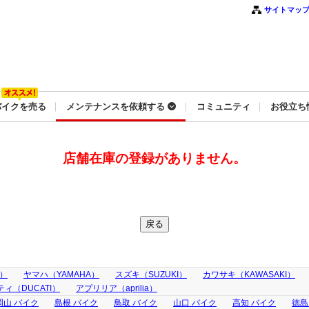
サイトマッ
バイクを売る
メンテナンスを依頼する
コミュニティ
お役立ち
店舗在庫の登録がありません。
A）
ヤマハ（YAMAHA）
スズキ（SUZUKI）
カワサキ（KAWASAKI）
ィ（DUCATI）
アプリリア（aprilia）
岡山 バイク
島根 バイク
鳥取 バイク
山口 バイク
高知 バイク
徳島