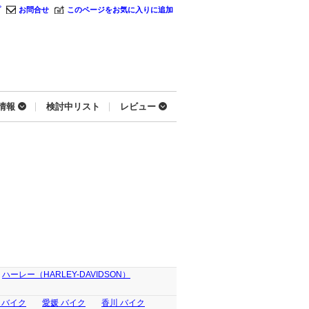
プ
お問合せ
このページをお気に入りに追加
情報
検討中リスト
レビュー
ハーレー（HARLEY-DAVIDSON）
 バイク
愛媛 バイク
香川 バイク