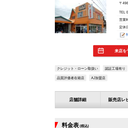
〒49
TEL 
営業
定休
来店を
クレジット・ローン取扱い
認証工場有り
品質評価者在籍店
AJ加盟店
店舗詳細
販売店レ
料金表
(税込)