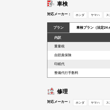
車検
対応メーカー：
ホンダ
ヤマハ
ス
プラン
車検プラン（法定24
内訳
重量税
自賠責保険
印紙代
整備代行手数料
修理
対応メーカー：
ホンダ
ヤマハ
ス