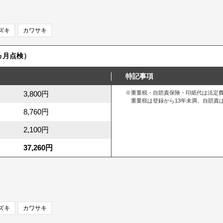
ズキ
カワサキ
ヵ月点検）
特記事項
3,800円
※重量税・自賠責保険・印紙代は法定
重量税は登録から13年未満、自賠責は
8,760円
2,100円
37,260円
ズキ
カワサキ