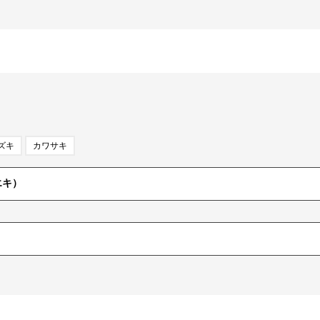
ズキ
カワサキ
エキ）