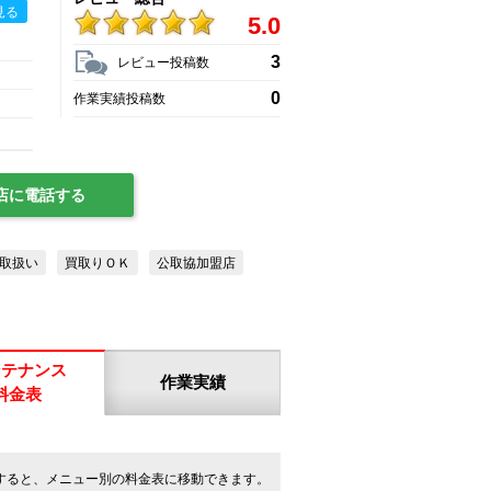
見る
5.0
3
レビュー投稿数
0
作業実績投稿数
店に電話する
取扱い
買取りＯＫ
公取協加盟店
ンテナンス
作業実績
料金表
すると、メニュー別の料金表に移動できます。