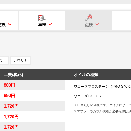
交換
車検
点検
ズキ
カワサキ
工費(税込)
オイルの種類
880円
ワコーズプロステージ（PRO-S40)1
880円
ワコーズEXーCS
※1L当たりの金額です。バイクによっ
1,720円
※マフラーやカウル脱着が必要な際は
1,720円
1,720円