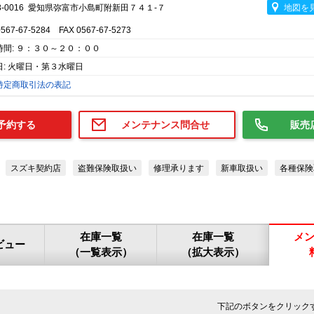
8-0016 愛知県弥富市小島町附新田７４１-７
地図を
0567-67-5284 FAX 0567-67-5273
時間: ９：３０～２０：００
日: 火曜日・第３水曜日
特定商取引法の表記
予約する
メンテナンス問合せ
販売
スズキ契約店
盗難保険取扱い
修理承ります
新車取扱い
各種保険
在庫一覧
在庫一覧
メ
ビュー
（一覧表示）
（拡大表示）
下記のボタンをクリック