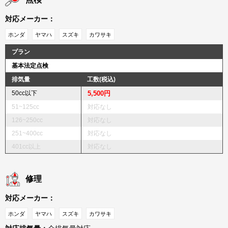
点検
対応メーカー：
ホンダ
ヤマハ
スズキ
カワサキ
プラン
基本法定点検
排気量
工数(税込)
50cc以下
5,500円
51~125cc
対応なし
126~250cc
対応なし
251~400cc
対応なし
401cc以上
対応なし
修理
対応メーカー：
ホンダ
ヤマハ
スズキ
カワサキ