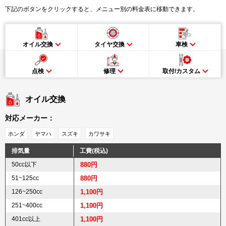
下記のボタンをクリックすると、メニュー別の料金表に移動できます。
オイル交換
タイヤ交換
車検
点検
修理
取付/カスタム
オイル交換
対応メーカー：
ホンダ
ヤマハ
スズキ
カワサキ
排気量
工費(税込)
50cc以下
880円
51~125cc
880円
126~250cc
1,100円
251~400cc
1,100円
401cc以上
1,100円