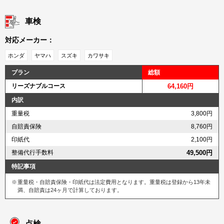
車検
対応メーカー：
ホンダ
ヤマハ
スズキ
カワサキ
プラン
総額
リーズナブルコース
64,160円
内訳
重量税
3,800円
自賠責保険
8,760円
印紙代
2,100円
整備代行手数料
49,500円
特記事項
重量税・自賠責保険・印紙代は法定費用となります。重量税は登録から13年未
満、自賠責は24ヶ月で計算しております。