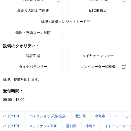
最寄りの駅まで送迎
ETC取扱店
修理・設備クレジットカード可
修理・整備ローン対応
設備のクオリティ：
認証工場
タイヤチェンジャー
タイヤバランサー
コンピューター診断機
修理、整備対応します。
受付時間：
09:00～18:00
バイクTOP
バイクショップ(販売店)
愛知県
津島市
イトーモ
バイクTOP
メンテナンスTOP
愛知県
津島市
イトーモーター