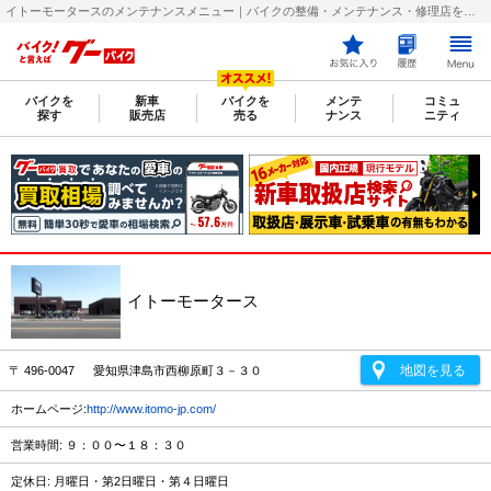
イトーモータースのメンテナンスメニュー｜バイクの整備・メンテナンス・修理店を探すなら【グーバイク(GooBike)】
バイクを
新車
バイクを
メンテ
コミュ
探す
販売店
売る
ナンス
ニティ
イトーモータース
地図を見る
〒 496-0047 愛知県津島市西柳原町３－３０
ホームページ:
http://www.itomo-jp.com/
営業時間: ９：００〜１８：３０
定休日: 月曜日・第2日曜日・第４日曜日