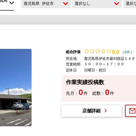
鹿児島県
伊佐市
選択なし
選択
0.
0
総合評価
(
0件
)
所在地
鹿児島県伊佐市菱刈徳辺１４９
１０：００～１７：００
営業時間
定休日
日曜日・祝日
作業実績投稿数
0
0
先月：
件
総数：
件
店舗詳細