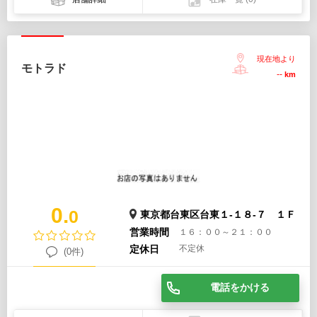
現在地より
モトラド
--
km
0.
0
東京都台東区台東１-１８-７ １Ｆ
営業時間
１６：００～２１：００
定休日
不定休
(0件)
電話をかける