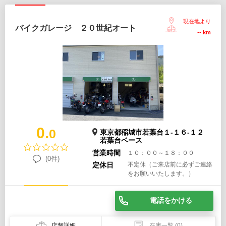
現在地より
バイクガレージ ２０世紀オート
--
km
0.
0
東京都稲城市若葉台１-１６-１２
若葉台ベース
営業時間
１０：００～１８：００
(0件)
定休日
不定休（ご来店前に必ずご連絡
をお願いいたします。）
電話をかける
店舗詳細
在庫一覧
(0)