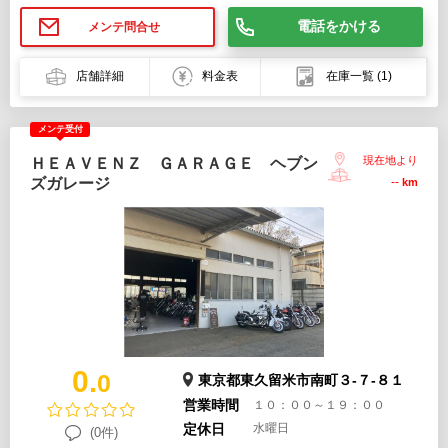
電話をかける
メンテ問合せ
店舗詳細
料金表
在庫一覧
(1)
メンテ受付
現在地より
ＨＥＡＶＥＮＺ ＧＡＲＡＧＥ ヘブン
ズガレージ
--
km
0.
0
東京都東久留米市南町３-７-８１
営業時間
１０：００～１９：００
定休日
水曜日
(0件)