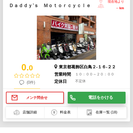
現在地より
Ｄａｄｄｙ’ｓ Ｍｏｔｏｒｃｙｃｌｅ
--
km
0.
0
東京都葛飾区白鳥２-１６-２２
営業時間
１０：００～２０：００
定休日
不定休
(0件)
電話をかける
メンテ問合せ
店舗詳細
料金表
在庫一覧
(18)