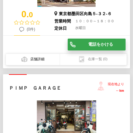
0.
0
東京都墨田区向島５-３２-６
営業時間
１０：００～１８：００
定休日
水曜日
(0件)
電話をかける
店舗詳細
在庫一覧
(0)
現在地より
ＰＩＭＰ ＧＡＲＡＧＥ
--
km