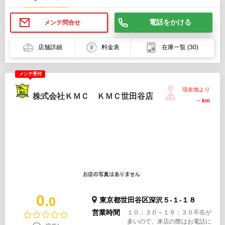
電話をかける
メンテ問合せ
店舗詳細
料金表
在庫一覧
(30)
メンテ受付
現在地より
株式会社ＫＭＣ ＫＭＣ世田谷店
--
km
0.
0
東京都世田谷区深沢５-１-１８
営業時間
１０：３０～１９：３０不在が
多いので、来店の際はお電話に