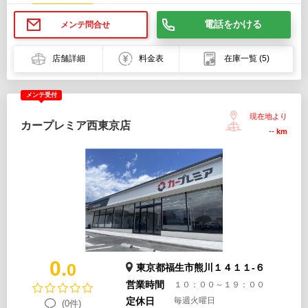
電話をかける
メンテ問合せ
店舗詳細
料金表
在庫一覧
(5)
メンテ受付
現在地より
カープレミア西東京店
--
km
0.
0
東京都福生市熊川１４１１-６
営業時間
１０：００～１９：００
定休日
毎週火曜日
(0件)