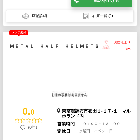
電話をかける
店舗詳細
在庫一覧
(1)
メンテ受付
現在地より
ＭＥＴＡＬ ＨＡＬＦ ＨＥＬＭＥＴＳ
--
km
0.
0
東京都調布市布田１-１７-１ マル
ホランド内
営業時間
１０：００～１８：００
(0件)
定休日
水曜日・イベント日