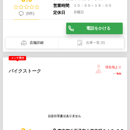
営業時間
１０：００～１９：００
定休日
月曜日
(0件)
電話をかける
店舗詳細
在庫一覧
(0)
メンテ受付
現在地より
バイクストーク
--
km