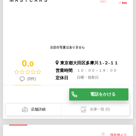
ＭＡＳＴＣＡＲＳ
--
km
0.
0
東京都大田区多摩川１-２-１１
営業時間
１０：００～１９：００
定休日
日曜・祝祭日
(0件)
電話をかける
店舗詳細
在庫一覧
(0)
現在地より