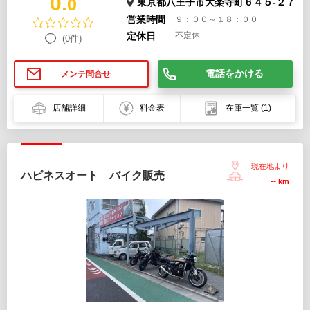
0.
0
東京都八王子市大楽寺町６４５-２７
営業時間
９：００～１８：００
定休日
不定休
(0件)
電話をかける
メンテ問合せ
店舗詳細
料金表
在庫一覧
(1)
現在地より
ハピネスオート バイク販売
--
km