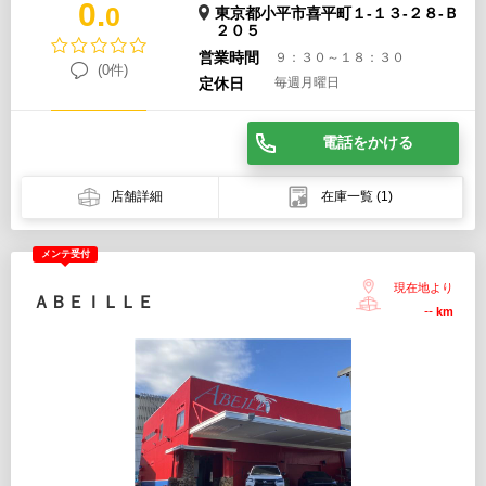
0.
0
東京都小平市喜平町１-１３-２８-Ｂ
２０５
営業時間
９：３０～１８：３０
(0件)
定休日
毎週月曜日
電話をかける
店舗詳細
在庫一覧
(1)
メンテ受付
現在地より
ＡＢＥＩＬＬＥ
--
km