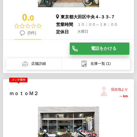
0.
0
東京都大田区中央４-３３-７
営業時間
１０：００～１８：００
定休日
火曜日
(0件)
電話をかける
店舗詳細
在庫一覧
(1)
メンテ受付
現在地より
ｍｏｔｏＭ２
--
km