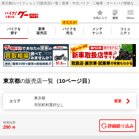
東京都のバイクショップ(販売店)一覧｜新車・中古バイク・二輪車・オートバイ情報なら【グーバイク(GooBike)】
バイクを
新車
バイクを
メンテ
コミュ
探す
販売店
売る
ナンス
ニティ
東京都
の販売店一覧
（10ページ目）
東京都
エリア
変更
市区町村選択なし
検索結果
詳細絞り込み
290
件