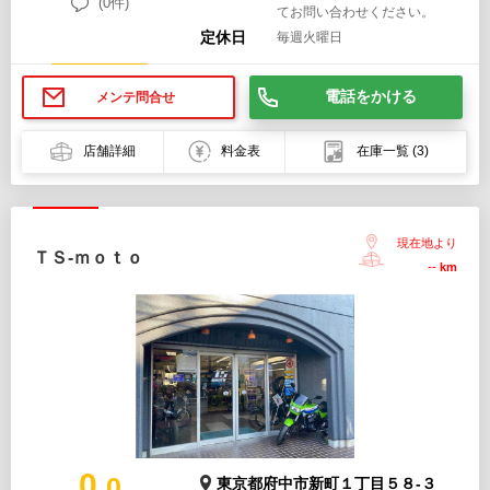
(0件)
てお問い合わせください。
定休日
毎週火曜日
電話をかける
メンテ問合せ
店舗詳細
料金表
在庫一覧
(3)
現在地より
ＴＳ-ｍｏｔｏ
--
km
0.
0
東京都府中市新町１丁目５８-３