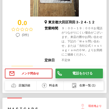
0.
0
東京都大田区羽田３-２４-１２
営業時間
９：００～１９：００※お電話
がつながりにくい場合がござい
(0件)
ます。来店の際やお問い合わせ
は、下記の「Ｗｅｂ問い合わ
せ」または「当社公式Ｉｎｓｔ
ａｇｒａｍのＤＭ」よりお気軽
にご連絡ください。
定休日
不定休
電話をかける
メンテ問合せ
店舗詳細
料金表
在庫一覧
(1)
現在地より