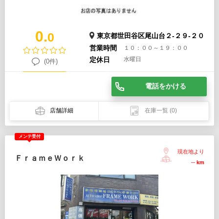
0.
0
東京都世田谷区尾山台２-２９-２０
営業時間
１０：００～１９：００
定休日
水曜日
(0件)
電話をかける
店舗詳細
在庫一覧
(0)
メンテ受付
現在地より
ＦｒａｍｅＷｏｒｋ
--
km