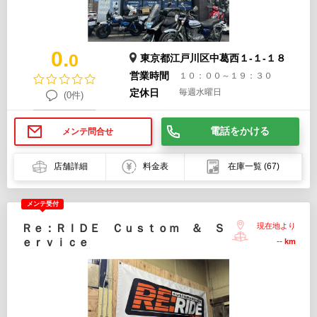
0.
0
東京都江戸川区中葛西１-１-１８
営業時間
１０：００～１９：３０
定休日
毎週水曜日
(0件)
電話をかける
メンテ問合せ
店舗詳細
料金表
在庫一覧
(67)
メンテ受付
現在地より
Ｒｅ：ＲＩＤＥ Ｃｕｓｔｏｍ ＆ Ｓ
ｅｒｖｉｃｅ
--
km