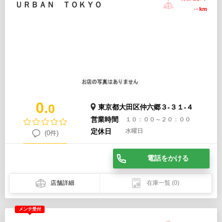
ＵＲＢＡＮ ＴＯＫＹＯ
--
km
0.
0
東京都大田区仲六郷３-３１-４
営業時間
１０：００～２０：００
定休日
水曜日
(0件)
電話をかける
店舗詳細
在庫一覧
(0)
メンテ受付