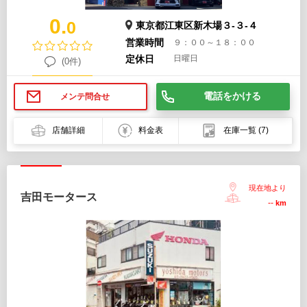
0.
0
東京都江東区新木場３-３-４
営業時間
９：００～１８：００
定休日
日曜日
(0件)
電話をかける
メンテ問合せ
店舗詳細
料金表
在庫一覧
(7)
現在地より
吉田モータース
--
km