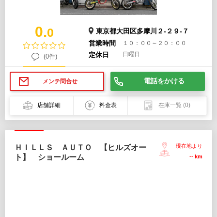
0.
0
東京都大田区多摩川２-２９-７
営業時間
１０：００～２０：００
定休日
日曜日
(0件)
電話をかける
メンテ問合せ
店舗詳細
料金表
在庫一覧
(0)
現在地より
ＨＩＬＬＳ ＡＵＴＯ 【ヒルズオー
ト】 ショールーム
--
km