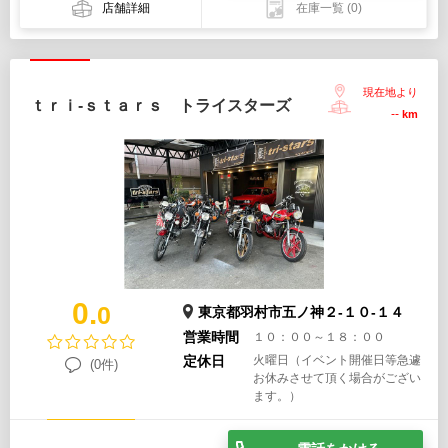
店舗詳細
在庫一覧
(0)
現在地より
ｔｒｉ-ｓｔａｒｓ トライスターズ
--
km
0.
0
東京都羽村市五ノ神２-１０-１４
営業時間
１０：００～１８：００
定休日
火曜日（イベント開催日等急遽
(0件)
お休みさせて頂く場合がござい
ます。）