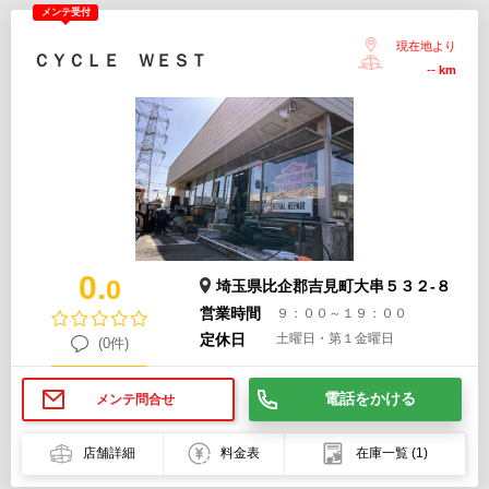
メンテ受付
現在地より
ＣＹＣＬＥ ＷＥＳＴ
--
km
0.
0
埼玉県比企郡吉見町大串５３２-８
営業時間
９：００～１９：００
定休日
土曜日・第１金曜日
(0件)
電話をかける
メンテ問合せ
店舗詳細
料金表
在庫一覧
(1)