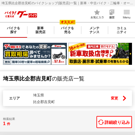
埼玉県比企郡吉見町のバイクショップ(販売店)一覧｜新車・中古バイク・二輪車・オートバイ情報なら【グーバイク(GooBike)】
バイクを
新車
バイクを
メンテ
コミュ
探す
販売店
売る
ナンス
ニティ
埼玉県比企郡吉見町
の販売店一覧
埼玉県
エリア
変更
比企郡吉見町
検索結果
詳細絞り込み
1
件