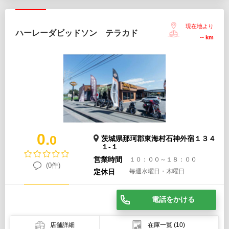
現在地より
ハーレーダビッドソン テラカド
--
km
0.
0
茨城県那珂郡東海村石神外宿１３４
１-１
営業時間
１０：００～１８：００
(0件)
定休日
毎週水曜日・木曜日
電話をかける
店舗詳細
在庫一覧
(10)