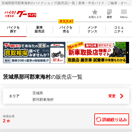
茨城県那珂郡東海村のバイクショップ(販売店)一覧｜新車・中古バイク・二輪車・オートバイ情報なら【グーバイク(GooBike)】
バイクを
新車
バイクを
メンテ
コミュ
探す
販売店
売る
ナンス
ニティ
茨城県那珂郡東海村
の販売店一覧
茨城県
エリア
変更
那珂郡東海村
検索結果
詳細絞り込み
2
件