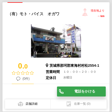
現在地より
（有）モト・バイス オガワ
--
km
0.
0
茨城県那珂郡東海村村松2554-1
営業時間
１０：００～２０：００
定休日
水曜日
(0件)
電話をかける
店舗詳細
在庫一覧
(0)