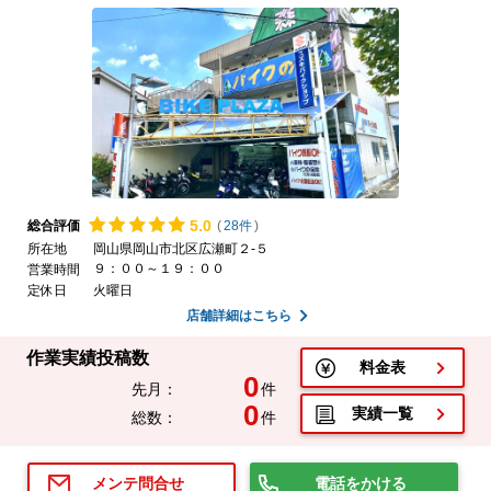
5.
0
総合評価
(
28件
)
所在地
岡山県岡山市北区広瀬町２-５
９：００～１９：００
営業時間
定休日
火曜日
店舗詳細はこちら
作業実績投稿数
料金表
0
先月：
件
0
実績一覧
総数：
件
電話をかける
メンテ問合せ