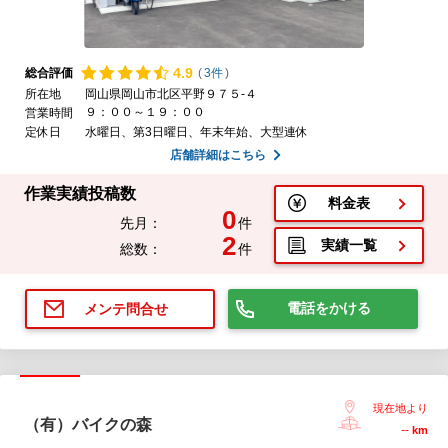
4.
9
総合評価
(
3件
)
所在地
岡山県岡山市北区平野９７５-４
９：００～１９：００
営業時間
定休日
水曜日、第3日曜日、年末年始、大型連休
店舗詳細はこちら
作業実績投稿数
料金表
0
先月：
件
2
実績一覧
総数：
件
電話をかける
メンテ問合せ
現在地より
（有）バイクの森
--
km