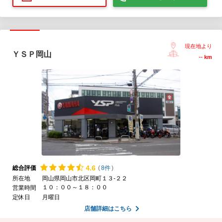
現在地より
ＹＳＰ岡山
--
km
4.
6
総合評価
(
8件
)
所在地
岡山県岡山市北区岡町１３-２２
１０：００～１８：００
営業時間
定休日
月曜日
店舗詳細はこちら