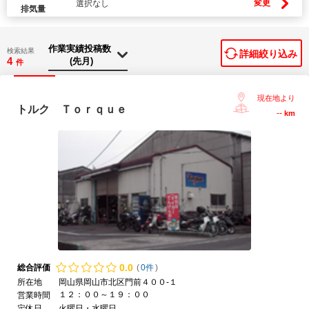
変更
選択なし
排気量
検索結果
詳細絞り込み
4
件
現在地より
トルク Ｔｏｒｑｕｅ
--
km
0.
0
総合評価
(
0件
)
所在地
岡山県岡山市北区門前４００-１
１２：００～１９：００
営業時間
定休日
火曜日・水曜日