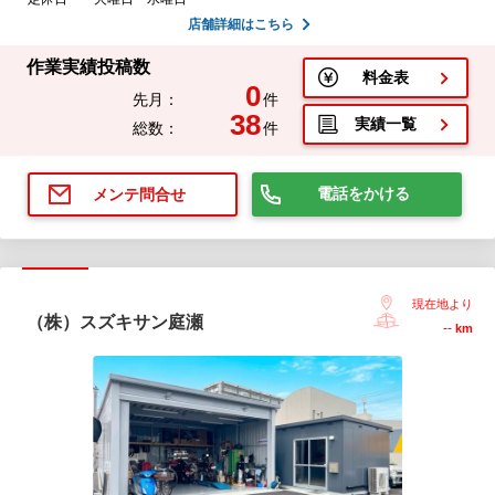
店舗詳細はこちら
作業実績投稿数
料金表
0
先月：
件
38
実績一覧
総数：
件
電話をかける
メンテ問合せ
現在地より
（株）スズキサン庭瀬
--
km