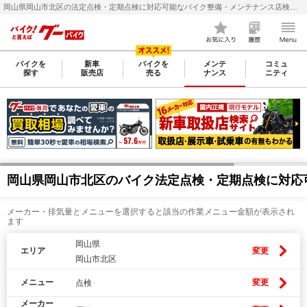
岡山県岡山市北区の法定点検・定期点検に対応可能なバイク整備・メンテナンス店検索・料金(費用)比較なら【グーバイク(GooBike)】
バイクを
新車
バイクを
メンテ
コミュ
探す
販売店
売る
ナンス
ニティ
岡山県岡山市北区のバイク法定点検・定期点検に対応
メーカー・排気量とメニューを選択すると該当の作業メニュー金額が表示され
ます
岡山県
エリア
変更
岡山市北区
メニュー
変更
点検
メーカー