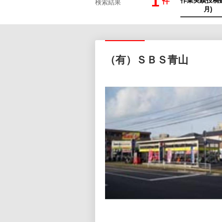
1
件
検索結果
（有）ＳＢＳ青山