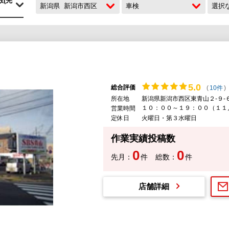
新潟県
新潟市西区
車検
選択
5.
0
総合評価
(
10件
)
所在地
新潟県新潟市西区東青山２-９-
１０：００～１９：００（１１
営業時間
定休日
火曜日・第３水曜日
作業実績投稿数
0
0
先月：
件
総数：
件
店舗詳細