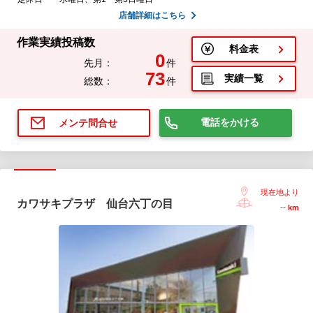
店舗詳細はこちら
作業実績投稿数
料金表
0
先月：
件
73
実績一覧
総数：
件
電話をかける
メンテ問合せ
現在地より
カワサキプラザ 仙台六丁の目
--
km