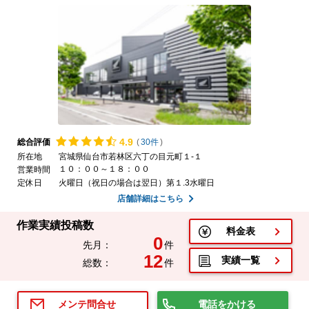
4.
9
総合評価
(
30件
)
所在地
宮城県仙台市若林区六丁の目元町１-１
１０：００～１８：００
営業時間
定休日
火曜日（祝日の場合は翌日）第１.3水曜日
店舗詳細はこちら
作業実績投稿数
料金表
0
先月：
件
12
実績一覧
総数：
件
電話をかける
メンテ問合せ