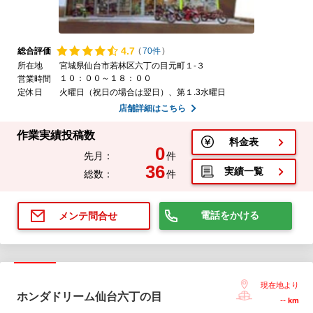
4.
7
総合評価
(
70件
)
所在地
宮城県仙台市若林区六丁の目元町１-３
１０：００～１８：００
営業時間
定休日
火曜日（祝日の場合は翌日）、第１.3水曜日
店舗詳細はこちら
作業実績投稿数
料金表
0
先月：
件
36
実績一覧
総数：
件
電話をかける
メンテ問合せ
現在地より
ホンダドリーム仙台六丁の目
--
km