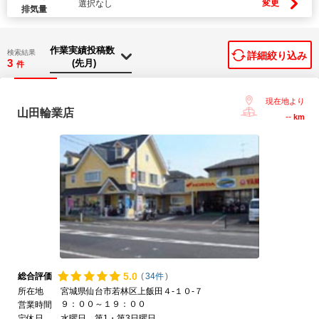
変更
選択なし
排気量
検索結果
詳細絞り込み
3
件
現在地より
山田輪業店
--
km
5.
0
総合評価
(
34件
)
所在地
宮城県仙台市若林区上飯田４-１０-７
９：００～１９：００
営業時間
定休日
水曜日、第1・第3日曜日