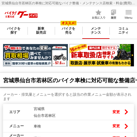
宮城県仙台市若林区の車検に対応可能なバイク整備・メンテナンス店検索・料金(費用)比較なら【グーバイク(GooBike)】
バイクを
新車
バイクを
メンテ
コミュ
探す
販売店
売る
ナンス
ニティ
宮城県仙台市若林区のバイク車検に対応可能な整備店
メーカー・排気量とメニューを選択すると該当の作業メニュー金額が表示され
ます
宮城県
エリア
変更
仙台市若林区
メニュー
変更
車検
メーカー