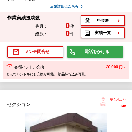
店舗詳細はこちら
作業実績投稿数
料金表
0
先月：
件
0
実績一覧
総数：
件
電話をかける
メンテ問合せ
20,000
各種ハンドル交換
円～
どんなハンドルにも交換が可能。 部品持ち込み可能。
現在地より
セクション
--
km