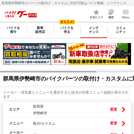
群馬県伊勢崎市のパーツの取付け・カスタムに対応可能なバイク整備・メンテナンス店検索・料金(費用)比較なら【グーバイク(GooBike)】
バイクを
新車
バイクを
メンテ
コミュ
探す
販売店
売る
ナンス
ニティ
群馬県伊勢崎市のバイクパーツの取付け・カスタムに
メーカー・排気量とメニューを選択すると該当の作業メニュー金額が表示され
ます
群馬県
エリア
変更
伊勢崎市
メニュー
変更
取付/カスタム
メーカー