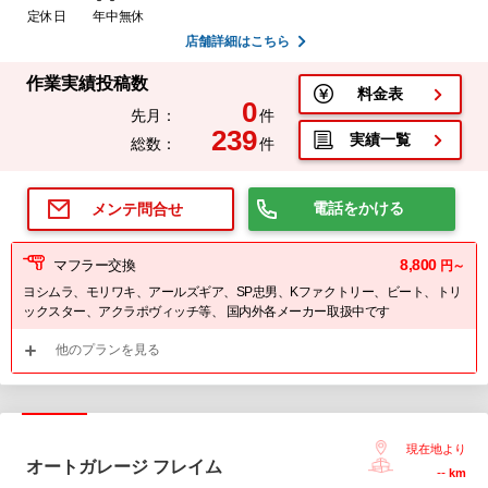
定休日
年中無休
店舗詳細はこちら
作業実績投稿数
料金表
0
先月：
件
239
実績一覧
総数：
件
電話をかける
メンテ問合せ
8,800
マフラー交換
円～
ヨシムラ、モリワキ、アールズギア、SP忠男、Kファクトリー、ビート、トリ
ックスター、アクラポヴィッチ等、 国内外各メーカー取扱中です
他のプランを見る
現在地より
オートガレージ フレイム
--
km