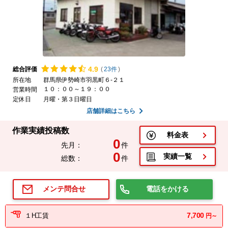
4.
9
総合評価
(
23件
)
所在地
群馬県伊勢崎市羽黒町６-２１
１０：００～１９：００
営業時間
定休日
月曜・第３日曜日
店舗詳細はこちら
作業実績投稿数
料金表
0
先月：
件
0
実績一覧
総数：
件
電話をかける
メンテ問合せ
7,700
１H工賃
円～