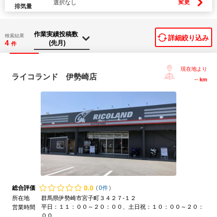
変更
選択なし
排気量
検索結果
詳細絞り込み
4
件
現在地より
ライコランド 伊勢崎店
--
km
0.
0
総合評価
(
0件
)
所在地
群馬県伊勢崎市宮子町３４２７-１２
平日：１１：００～２０：００、土日祝：１０：００～２０：
営業時間
００