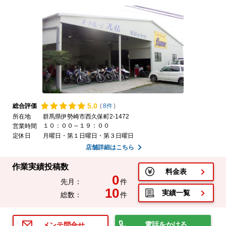
5.
0
総合評価
(
8件
)
所在地
群馬県伊勢崎市西久保町2-1472
１０：００～１９：００
営業時間
定休日
月曜日・第１日曜日・第３日曜日
店舗詳細はこちら
作業実績投稿数
料金表
0
先月：
件
10
実績一覧
総数：
件
電話をかける
メンテ問合せ