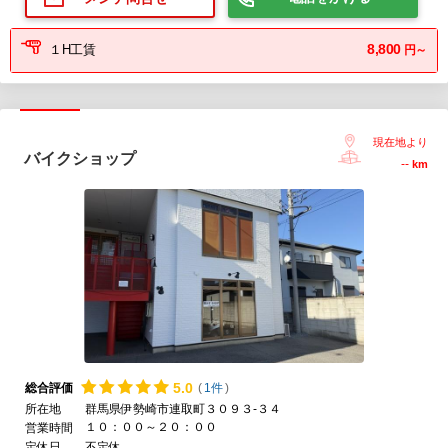
8,800
１H工賃
円～
現在地より
バイクショップ
--
km
5.
0
総合評価
(
1件
)
所在地
群馬県伊勢崎市連取町３０９３-３４
１０：００～２０：００
営業時間
定休日
不定休