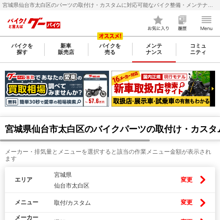
宮城県仙台市太白区のパーツの取付け・カスタムに対応可能なバイク整備・メンテナンス店検索・料金(費用)比較なら【グーバイク(GooBike)】
バイクを
新車
バイクを
メンテ
コミュ
探す
販売店
売る
ナンス
ニティ
宮城県仙台市太白区のバイクパーツの取付け・カスタ
メーカー・排気量とメニューを選択すると該当の作業メニュー金額が表示され
ます
宮城県
エリア
変更
仙台市太白区
メニュー
変更
取付/カスタム
メーカー