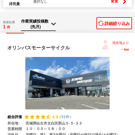
変更
選択なし
排気量
検索結果
詳細絞り込み
1
件
現在地より
オリンパスモーターサイクル
--
km
4.
9
総合評価
(
51件
)
所在地
宮城県仙台市太白区郡山５-５-３３
１０：００～１８：００
営業時間
定休日
月曜日、第1、第3火曜日（月曜日が祝日の場合は火曜日）