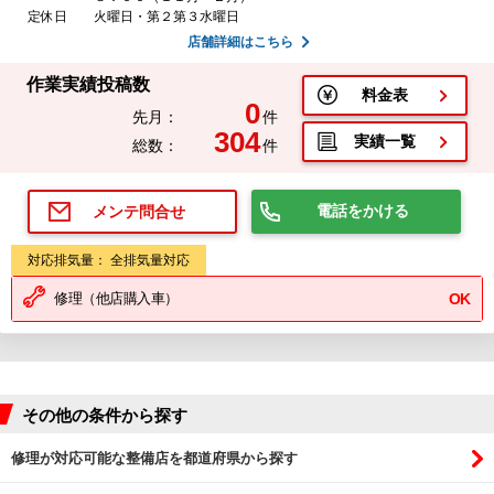
定休日
火曜日・第２第３水曜日
店舗詳細はこちら
作業実績投稿数
料金表
0
先月：
件
304
実績一覧
総数：
件
電話をかける
メンテ問合せ
対応排気量： 全排気量対応
修理（他店購入車）
OK
その他の条件から探す
修理が対応可能な整備店を都道府県から探す