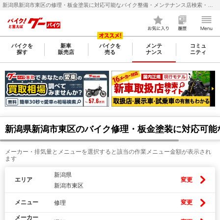
新潟県新潟市東区の修理・板金塗装に対応可能なバイク整備・メンテナンス店検索・料金(費用)比較なら【グーバイク(GooBike)】
バイクを
新車
バイクを
メンテ
コミュ
探す
販売店
売る
ナンス
ニティ
新潟県新潟市東区のバイク修理・板金塗装に対応可能
メーカー・排気量とメニューを選択すると該当の作業メニュー金額が表示され
ます
新潟県
エリア
変更
新潟市東区
メニュー
変更
修理
メーカー