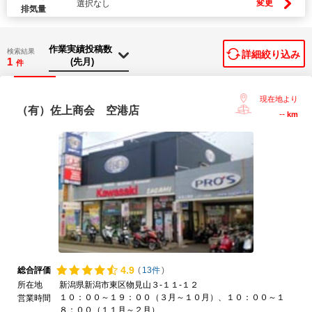
変更
選択なし
排気量
検索結果
詳細絞り込み
1
件
現在地より
（有）佐上商会 空港店
--
km
4.
9
総合評価
(
13件
)
所在地
新潟県新潟市東区物見山３-１１-１２
１０：００～１９：００（３月～１０月）、１０：００～１
営業時間
８：００（１１月～２月）