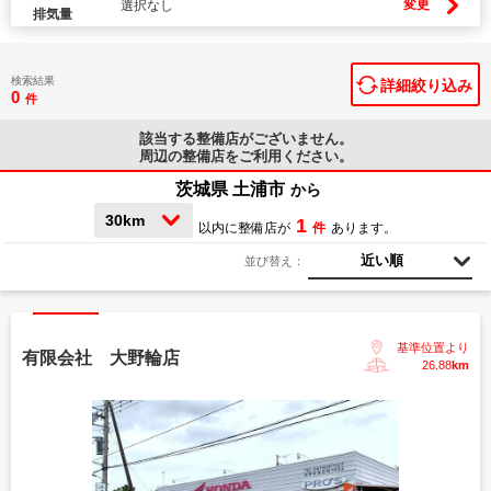
変更
選択なし
排気量
検索結果
詳細絞り込み
0
件
該当する整備店が
ございません。
周辺の整備店をご利用ください。
茨城県 土浦市
から
30km
1
以内に整備店が
件
あります。
近い順
並び替え：
基準位置より
有限会社 大野輪店
26.88
km