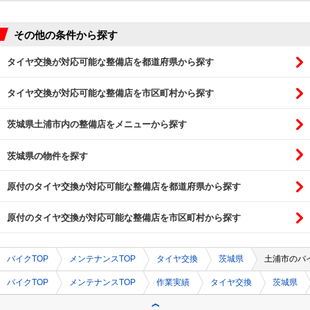
その他の条件から探す
タイヤ交換が対応可能な整備店を都道府県から探す
タイヤ交換が対応可能な整備店を市区町村から探す
茨城県土浦市内の整備店をメニューから探す
茨城県の物件を探す
ＫＬＸ２３０ＳＭ ３年保証 倒立フロントフォーク ショートスタイルブレーキ クラッチレバー
ＣＢＲ１０００ＲＲ
ビーノ
Ｚ１０００ＬＴＤ Ｂ３ 北米仕様 角ヘッド ＡＳウオタニＳＰ－２ ＰＡＭＳレギュ装着
ＳＲ４００ ２型 スタイリッシュ カフェレーサー
ＧＳＸ２５０ＲＡＢＳ
１２５デューク
タクト
Ｖ－ストローム６５０ＸＴ
ＮＳＲ５０ 最終レプソルカラー 零チャンバー 社外ＣＤＩ装備
新車・中古車への一覧はこちら
原付のタイヤ交換が対応可能な整備店を都道府県から探す
原付のタイヤ交換が対応可能な整備店を市区町村から探す
バイクTOP
メンテナンスTOP
タイヤ交換
茨城県
土浦市のバ
バイクTOP
メンテナンスTOP
作業実績
タイヤ交換
茨城県