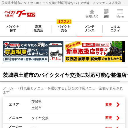
茨城県土浦市のタイヤ・ホイール交換に対応可能なバイク整備・メンテナンス店検索・料金(費用)比較なら【グーバイク(GooBike)】
バイクを
新車
バイクを
メンテ
コミュ
探す
販売店
売る
ナンス
ニティ
茨城県土浦市のバイクタイヤ交換に対応可能な整備店
メーカー・排気量とメニューを選択すると該当の作業メニュー金額が表示され
ます
茨城県
エリア
変更
土浦市
メニュー
変更
タイヤ交換
メーカー