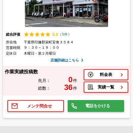
5.
0
総合評価
(
5件
)
所在地
千葉県印旛郡栄町安食３５８４
９：３０～１９：００
営業時間
定休日
木曜日・第２月曜日
店舗詳細はこちら
作業実績投稿数
料金表
0
先月：
件
36
実績一覧
総数：
件
電話をかける
メンテ問合せ