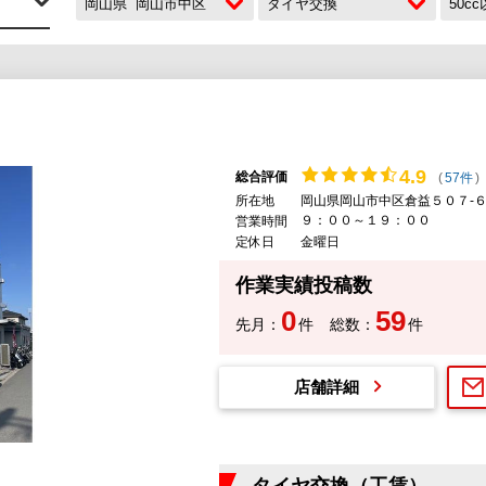
岡山県
岡山市中区
タイヤ交換
50c
4.
9
総合評価
(
57件
)
所在地
岡山県岡山市中区倉益５０７-
９：００～１９：００
営業時間
定休日
金曜日
作業実績投稿数
0
59
先月：
件
総数：
件
店舗詳細