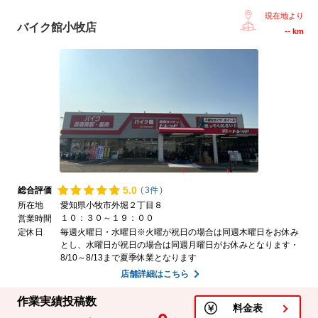
現在地より
バイク館小牧店
--
km
5.
0
総合評価
(
3件
)
所在地
愛知県小牧市外堀２丁目８
１０：３０～１９：００
営業時間
定休日
毎週火曜日・水曜日※火曜が祝日の場合は同週木曜日をお休み
とし、水曜日が祝日の場合は同週月曜日がお休みとなります・
8/10～8/13まで夏季休業となります
店舗詳細はこちら
作業実績投稿数
料金表