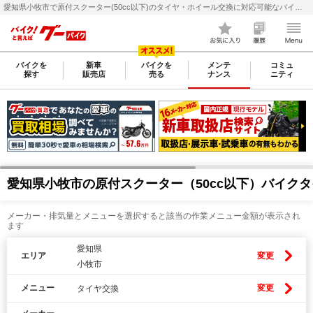
愛知県小牧市で原付スクーター(50cc以下)のタイヤ・ホイール交換に対応可能なバイク整備・メンテナンス店検索・料金(費用)比較なら【グーバイク(GooBike)】
バイクを
新車
バイクを
メンテ
コミュ
探す
販売店
売る
ナンス
ニティ
愛知県小牧市の原付スクーター（50cc以下）バイク
メーカー・排気量とメニューを選択すると該当の作業メニュー金額が表示され
ます
愛知県
エリア
変更
小牧市
メニュー
変更
タイヤ交換