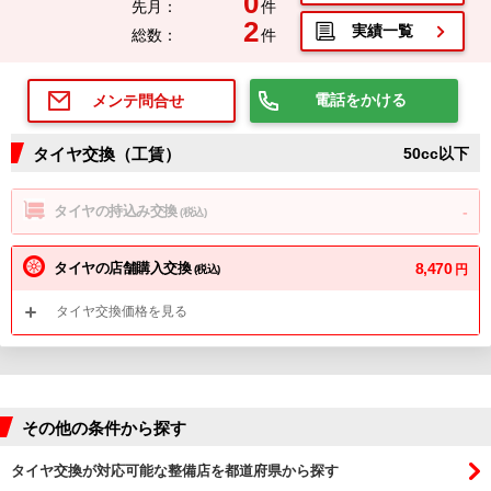
0
先月：
件
2
実績一覧
総数：
件
電話をかける
メンテ問合せ
タイヤ交換（工賃）
50cc以下
タイヤの持込み交換
-
(税込)
タイヤの店舗購入交換
8,470
円
(税込)
タイヤ交換価格を見る
その他の条件から探す
タイヤ交換が対応可能な整備店を都道府県から探す