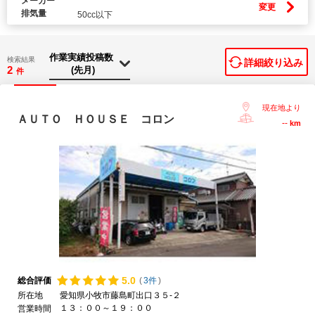
メーカー
変更
排気量
50cc以下
検索結果
詳細絞り込み
2
件
現在地より
ＡＵＴＯ ＨＯＵＳＥ コロン
--
km
5.
0
総合評価
(
3件
)
所在地
愛知県小牧市藤島町出口３５-２
１３：００～１９：００
営業時間