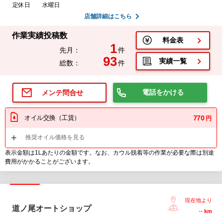
定休日
水曜日
店舗詳細はこちら
作業実績投稿数
料金表
1
先月：
件
93
実績一覧
総数：
件
電話をかける
メンテ問合せ
オイル交換（工賃）
770
円
推奨オイル価格を見る
表示金額は1Lあたりの金額です。なお、カウル脱着等の作業が必要な際は別途
費用がかかることがございます。
現在地より
道ノ尾オートショップ
--
km