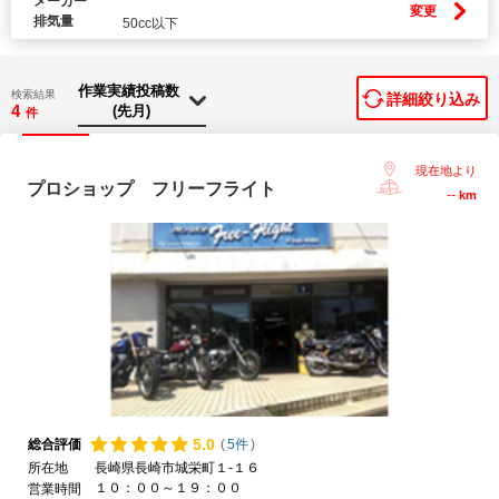
メーカー
変更
排気量
50cc以下
検索結果
詳細絞り込み
4
件
現在地より
プロショップ フリーフライト
--
km
5.
0
総合評価
(
5件
)
所在地
長崎県長崎市城栄町１-１６
１０：００～１９：００
営業時間