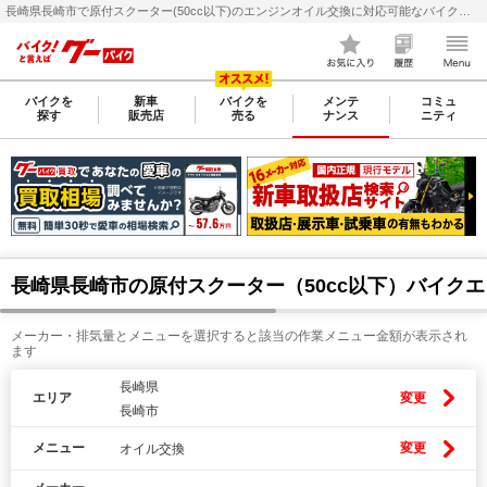
長崎県長崎市で原付スクーター(50cc以下)のエンジンオイル交換に対応可能なバイク整備・メンテナンス店検索・料金(費用)比較なら【グーバイク(GooBike)】
バイクを
新車
バイクを
メンテ
コミュ
探す
販売店
売る
ナンス
ニティ
長崎県長崎市の原付スクーター（50cc以下）バイク
メーカー・排気量とメニューを選択すると該当の作業メニュー金額が表示され
ます
長崎県
エリア
変更
長崎市
メニュー
変更
オイル交換