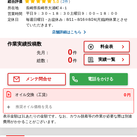
5.
0
総合評価
(
2件
)
所在地
長崎県長崎市大浦町４-１
平日９：３０～１８：３０土曜日９：００～１８：００
営業時間
定休日
毎週日曜日・お盆休み：8/11～8/16※8/24(月)臨時休業とさせ
ていただきます。
店舗詳細はこちら
作業実績投稿数
料金表
0
先月：
件
0
実績一覧
総数：
件
電話をかける
メンテ問合せ
オイル交換（工賃）
0
円
推奨オイル価格を見る
表示金額は1Lあたりの金額です。なお、カウル脱着等の作業が必要な際は別途
費用がかかることがございます。