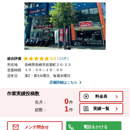
5.
0
総合評価
(
11件
)
所在地
長崎県長崎市岩屋町２０-２３
１０：００～１９：００
営業時間
定休日
第2・第3火曜日、毎週水曜日
店舗詳細はこちら
作業実績投稿数
料金表
0
先月：
件
1
実績一覧
総数：
件
電話をかける
メンテ問合せ