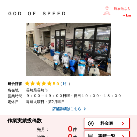
現在地より
ＧＯＤ ＯＦ ＳＰＥＥＤ
--
km
5.
0
総合評価
(
1件
)
所在地
長崎県長崎市
９：００～１９：００日曜・祝日１０：００～１８：００
営業時間
定休日
毎週火曜日・第2月曜日
店舗詳細はこちら
作業実績投稿数
料金表
0
先月：
件
0
実績一覧