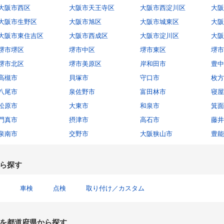
大阪市西区
大阪市天王寺区
大阪市西淀川区
大阪
大阪市生野区
大阪市旭区
大阪市城東区
大阪
大阪市東住吉区
大阪市西成区
大阪市淀川区
大阪
堺市堺区
堺市中区
堺市東区
堺市
堺市北区
堺市美原区
岸和田市
豊中
高槻市
貝塚市
守口市
枚方
八尾市
泉佐野市
富田林市
寝屋
松原市
大東市
和泉市
箕面
門真市
摂津市
高石市
藤井
泉南市
交野市
大阪狭山市
豊能
ら探す
車検
点検
取り付け／カスタム
を都道府県から探す