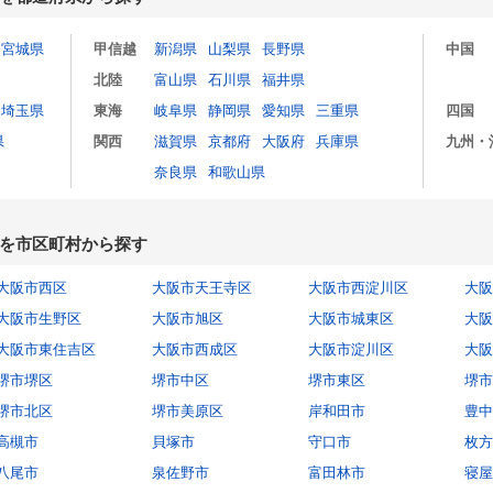
宮城県
甲信越
新潟県
山梨県
長野県
中国
北陸
富山県
石川県
福井県
埼玉県
東海
岐阜県
静岡県
愛知県
三重県
四国
県
関西
滋賀県
京都府
大阪府
兵庫県
九州・
奈良県
和歌山県
を市区町村から探す
大阪市西区
大阪市天王寺区
大阪市西淀川区
大阪
大阪市生野区
大阪市旭区
大阪市城東区
大阪
大阪市東住吉区
大阪市西成区
大阪市淀川区
大阪
堺市堺区
堺市中区
堺市東区
堺市
堺市北区
堺市美原区
岸和田市
豊中
高槻市
貝塚市
守口市
枚方
八尾市
泉佐野市
富田林市
寝屋