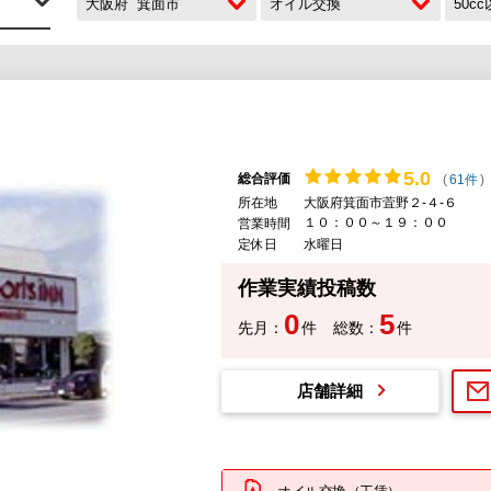
大阪府
箕面市
オイル交換
50c
5.
0
総合評価
(
61件
)
所在地
大阪府箕面市萓野２-４-６
１０：００～１９：００
営業時間
定休日
水曜日
作業実績投稿数
0
5
先月：
件
総数：
件
店舗詳細