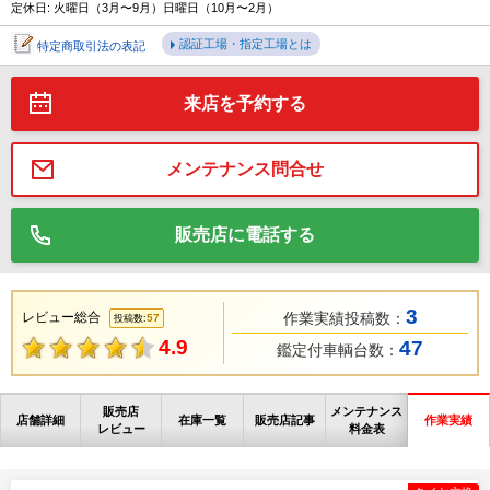
定休日: 火曜日（3月〜9月）日曜日（10月〜2月）
認証工場・指定工場とは
特定商取引法の表記
来店を予約する
メンテナンス問合せ
販売店に電話する
3
レビュー総合
作業実績投稿数：
57
投稿数:
4.9
47
鑑定付車輌台数：
販売店
メンテナンス
店舗詳細
在庫一覧
販売店記事
作業実績
レビュー
料金表