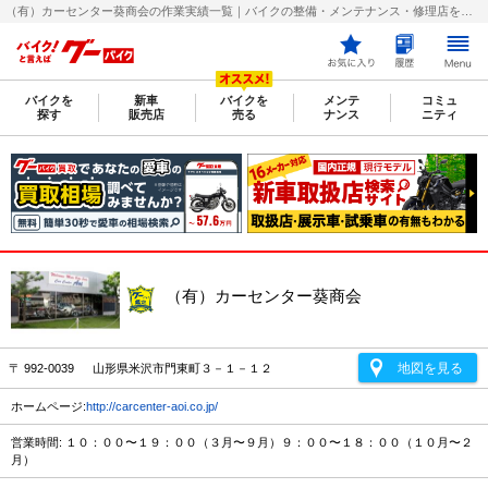
（有）カーセンター葵商会の作業実績一覧｜バイクの整備・メンテナンス・修理店を探すなら【グーバイク(GooBike)】
バイクを
新車
バイクを
メンテ
コミュ
探す
販売店
売る
ナンス
ニティ
（有）カーセンター葵商会
地図を見る
〒 992-0039 山形県米沢市門東町３－１－１２
ホームページ:
http://carcenter-aoi.co.jp/
営業時間: １０：００〜１９：００（３月〜９月）９：００〜１８：００（１０月〜２
月）