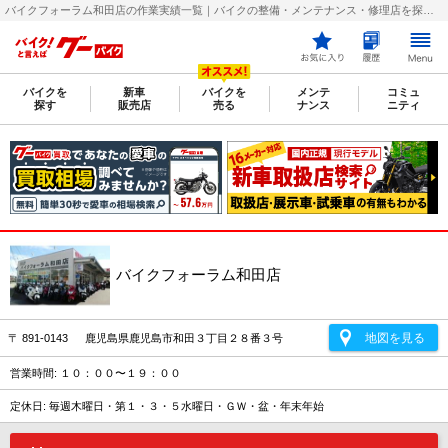
バイクフォーラム和田店の作業実績一覧｜バイクの整備・メンテナンス・修理店を探すなら【グーバイク(GooBike)】
バイクを
新車
バイクを
メンテ
コミュ
探す
販売店
売る
ナンス
ニティ
バイクフォーラム和田店
地図を見る
〒 891-0143 鹿児島県鹿児島市和田３丁目２８番３号
営業時間: １０：００〜１９：００
定休日: 毎週木曜日・第１・３・５水曜日・ＧＷ・盆・年末年始