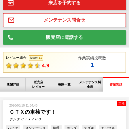
来店を予約する
メンテナンス問合せ
販売店に電話する
レビュー総合
作業実績投稿数
11
投稿数:
1
4.9
販売店
メンテナンス料
店舗詳細
在庫一覧
作業実績
レビュー
金表
車検
2020/08/10 11:54:46
ＣＴＸの車検です！
ホンダ ＣＴＸ７００
バイク
メンテナンス
修理
ホンダ
スズキ
カワサキ