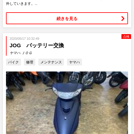
外していきます。...
続きを見る
点検
2020/05/17 10:32:49
JOG バッテリー交換
ヤマハ ＪＯＧ
バイク
修理
メンテナンス
ヤマハ