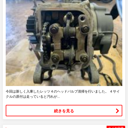
今回は新しく入庫したレッツ４のヘッドバルブ清掃を行いました。 ４サイ
クルの原付は走っていると汚れが...
続きを見る