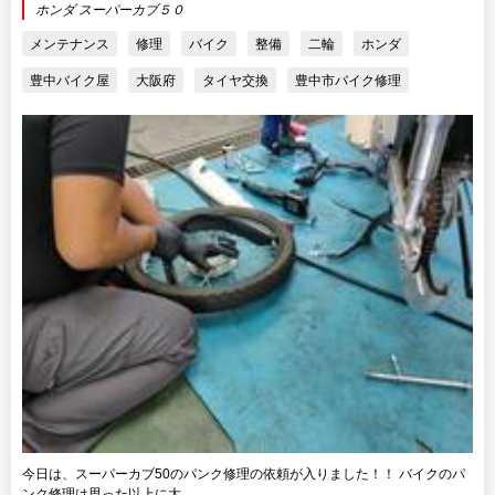
ホンダ スーパーカブ５０
メンテナンス
修理
バイク
整備
二輪
ホンダ
豊中バイク屋
大阪府
タイヤ交換
豊中市バイク修理
今日は、スーパーカブ50のパンク修理の依頼が入りました！！ バイクのパ
ンク修理は思った以上に大...