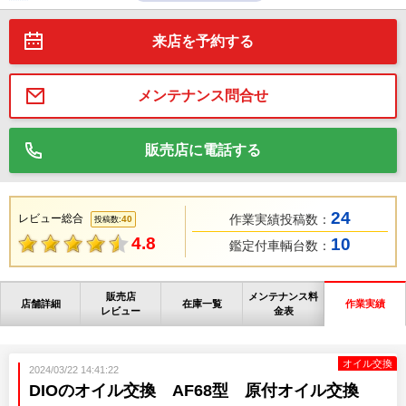
来店を予約する
メンテナンス問合せ
販売店に電話する
24
レビュー総合
作業実績投稿数：
40
投稿数:
4.8
10
鑑定付車輌台数：
販売店
メンテナンス料
店舗詳細
在庫一覧
作業実績
レビュー
金表
オイル交換
2024/03/22 14:41:22
DIOのオイル交換 AF68型 原付オイル交換