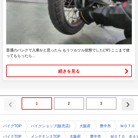
普通のパンクで入庫かと思ったら もうツルツル状態でした(;'∀') ここまで使
ってもらったら...
続きを見る
1
2
3
バイクTOP
バイクショップ(販売店)
大阪府
豊中市
ＭＯＴＯ
バイクTOP
メンテナンスTOP
大阪府
豊中市
ＭＯＴＯ ＢＡ