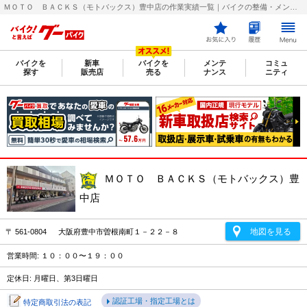
ＭＯＴＯ ＢＡＣＫＳ（モトバックス）豊中店の作業実績一覧｜バイクの整備・メンテナンス・修理店を探すなら【グーバイク(GooBike)】
バイクを
新車
バイクを
メンテ
コミュ
探す
販売店
売る
ナンス
ニティ
ＭＯＴＯ ＢＡＣＫＳ（モトバックス）豊
中店
地図を見る
〒 561-0804 大阪府豊中市曽根南町１－２２－８
営業時間: １０：００〜１９：００
定休日: 月曜日、第3日曜日
認証工場・指定工場とは
特定商取引法の表記