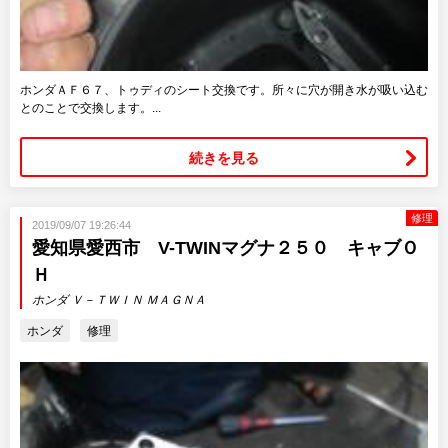
ホンダＡＦ６７、トゥディのシート交換です。所々に穴が開き水が吸い込む
とのことで交換します。...
続きを見る
修理
2019/09/07 19:26:44
愛知県愛西市 V-TWINマグナ２５０ キャブＯ
Ｈ
ホンダ Ｖ－ＴＷＩＮ ＭＡＧＮＡ
ホンダ
修理