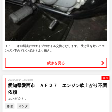
１５００キロ弱走行のエイプのオイル交換となります。 受け皿を敷いてエ
ンジン下のドレンボルトより抜き...
続きを見る
修理
2019/08/14 18:16:30
愛知県愛西市 ＡＦ２７ エンジン吹上がり不調
依頼
ホンダ Ｄｉｏ
修理
ホンダ