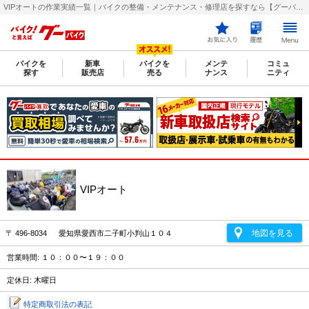
VIPオートの作業実績一覧｜バイクの整備・メンテナンス・修理店を探すなら【グーバイク(GooBike)】
バイクを
新車
バイクを
メンテ
コミュ
探す
販売店
売る
ナンス
ニティ
VIPオート
地図を見る
〒 496-8034 愛知県愛西市二子町小判山１０４
営業時間: １０：００〜１９：００
定休日: 木曜日
特定商取引法の表記