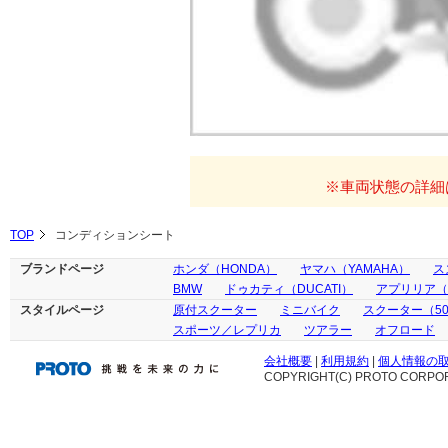
※車両状態の詳細
TOP
コンディションシート
ブランドページ
ホンダ（HONDA）
ヤマハ（YAMAHA）
ス
BMW
ドゥカティ（DUCATI）
アプリリア（ap
スタイルページ
原付スクーター
ミニバイク
スクーター（50
スポーツ／レプリカ
ツアラー
オフロード
会社概要
|
利用規約
|
個人情報の
COPYRIGHT(C) PROTO CORPOR