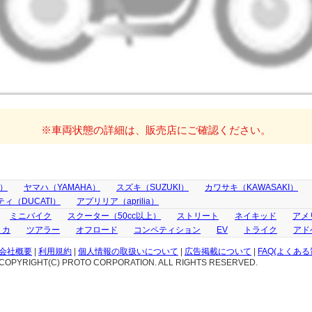
※車両状態の詳細は、販売店にご確認ください。
A）
ヤマハ（YAMAHA）
スズキ（SUZUKI）
カワサキ（KAWASAKI）
ィ（DUCATI）
アプリリア（aprilia）
ミニバイク
スクーター（50cc以上）
ストリート
ネイキッド
アメ
リカ
ツアラー
オフロード
コンペティション
EV
トライク
アド
会社概要
|
利用規約
|
個人情報の取扱いについて
|
広告掲載について
|
FAQ(よくある
COPYRIGHT(C) PROTO CORPORATION. ALL RIGHTS RESERVED.