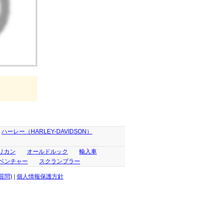
ハーレー（HARLEY-DAVIDSON）
リカン
オールドルック
輸入車
ベンチャー
スクランブラー
質問)
|
個人情報保護方針