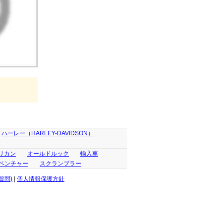
ハーレー（HARLEY-DAVIDSON）
リカン
オールドルック
輸入車
ベンチャー
スクランブラー
質問)
|
個人情報保護方針