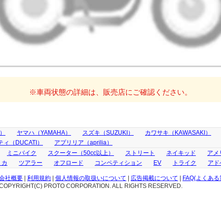
※車両状態の詳細は、販売店にご確認ください。
A）
ヤマハ（YAMAHA）
スズキ（SUZUKI）
カワサキ（KAWASAKI）
ィ（DUCATI）
アプリリア（aprilia）
ミニバイク
スクーター（50cc以上）
ストリート
ネイキッド
アメ
リカ
ツアラー
オフロード
コンペティション
EV
トライク
アド
会社概要
|
利用規約
|
個人情報の取扱いについて
|
広告掲載について
|
FAQ(よくある
COPYRIGHT(C) PROTO CORPORATION. ALL RIGHTS RESERVED.