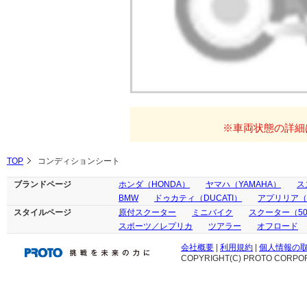
※車両状態の詳細
TOP
コンディションシート
ブランドページ
ホンダ（HONDA）
ヤマハ（YAMAHA）
ス
BMW
ドゥカティ（DUCATI）
アプリリア（ap
スタイルページ
原付スクーター
ミニバイク
スクーター（50
スポーツ／レプリカ
ツアラー
オフロード
会社概要
|
利用規約
|
個人情報の
COPYRIGHT(C) PROTO CORPOR