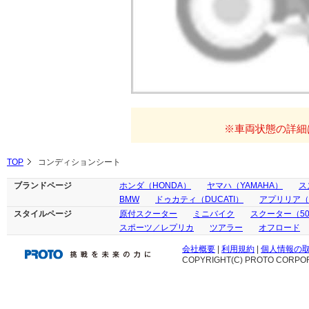
※車両状態の詳細
TOP
コンディションシート
ブランドページ
ホンダ（HONDA）
ヤマハ（YAMAHA）
ス
BMW
ドゥカティ（DUCATI）
アプリリア（ap
スタイルページ
原付スクーター
ミニバイク
スクーター（50
スポーツ／レプリカ
ツアラー
オフロード
会社概要
|
利用規約
|
個人情報の
COPYRIGHT(C) PROTO CORPOR