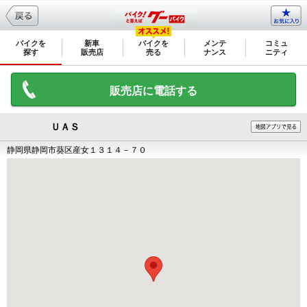
バイクを
新車
バイクを
メンテ
コミュ
探す
販売店
売る
ナンス
ニティ
販売店に電話する
ＵＡＳ
静岡県静岡市葵区産女１３１４－７０