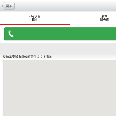
バイクを
新車
探す
販売店
愛知県安城市箕輪町唐生２２８番地