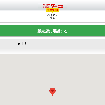
バイクを
売る
販売店に電話する
ｐｉｔ