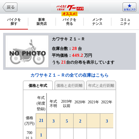
バイクを
新車
バイクを
メンテ
コミュ
探す
販売店
売る
ナンス
ニティ
カワサキ Ｚ１－Ｒ
28
在庫台数：
台
449.2
平均価格：
万円
21
うち
台の分布を表示しています
カワサキＺ１－Ｒの全ての在庫はこちら
価格と年式
価格と走行距離
年式と走行距離
年式
2千km
2千km
4千km
4千km
6千km
6千km
8千km
8千km
10千km
10千km
12千k
12千k
走行
走行
2千km
2千km
年式
2019年
2020年
2021年
2022年
2023年
2024年
(初度
|
|
|
|
|
|
|
|
|
|
|
|
距離
距離
未満
未満
不明
以前
登録)
4千km
4千km
6千km
6千km
8千km
8千km
10千km
10千km
12千km
12千km
14千k
14千k
価格
価格
年式(初
21
21
21
3
5
1
1
2
3
1
(万円)
(万円)
度登録)
700
700
1
1
新車
以上
以上