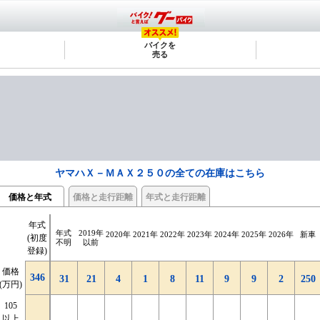
バイクを
売る
ヤマハＸ－ＭＡＸ２５０の全ての在庫はこちら
価格と年式
価格と走行距離
年式と走行距離
年式
2千km
2千km
4千km
4千km
6千km
6千km
8千km
8千km
10千km
10千km
12千km
12千km
14千km
14千km
走行
走行
2千km
2千km
16千km
16千km
距離
距離
年式
2019年
2020年
2021年
2022年
2023年
2024年
2025年
2026年
新車
|
|
|
|
|
|
|
|
|
|
|
|
|
|
(初度
距離
距離
未満
未満
以上
以上
不明
不明
不明
以前
4千km
4千km
6千km
6千km
8千km
8千km
10千km
10千km
12千km
12千km
14千km
14千km
16千km
16千km
登録)
価格
年式(初
346
346
価格
12
12
24
24
9
9
9
9
7
7
6
6
5
5
5
5
19
19
250
250
346
(万円)
度登録)
31
21
4
1
8
11
9
9
2
250
(万円)
105
250
新車
105
250
以上
以上