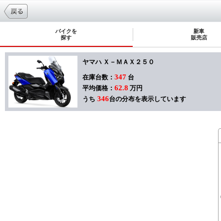
バイクを
新車
探す
販売店
ヤマハ Ｘ－ＭＡＸ２５０
347
在庫台数：
台
62.8
平均価格：
万円
346
うち
台の分布を表示しています