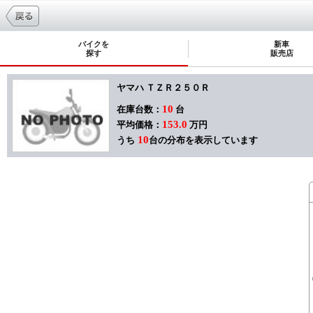
バイクを
新車
探す
販売店
ヤマハ ＴＺＲ２５０Ｒ
10
在庫台数：
台
153.0
平均価格：
万円
10
うち
台の分布を表示しています