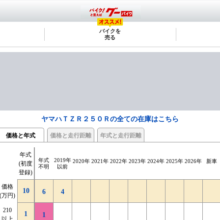
バイクを
売る
ヤマハＴＺＲ２５０Ｒの全ての在庫はこちら
価格と年式
価格と走行距離
年式と走行距離
年式
2千km
2千km
4千km
4千km
6千km
6千km
8千km
8千km
10千km
10千km
12千km
12千km
14千km
14千km
走行
走行
2千km
2千km
16千km
16千km
距離
距離
年式
2019年
2020年
2021年
2022年
2023年
2024年
2025年
2026年
新車
|
|
|
|
|
|
|
|
|
|
|
|
|
|
(初度
距離
距離
未満
未満
以上
以上
不明
不明
不明
以前
4千km
4千km
6千km
6千km
8千km
8千km
10千km
10千km
12千km
12千km
14千km
14千km
16千km
16千km
登録)
価格
年式(初
10
10
価格
1
1
1
1
1
1
7
7
10
(万円)
度登録)
6
4
(万円)
210
1
新車
210
1
1
以上
1
以上