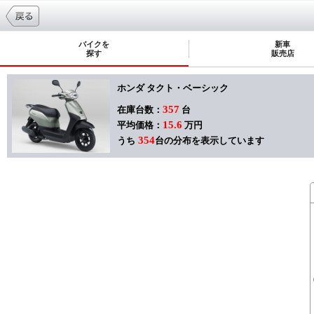
バイクを
新車
探す
販売店
ホンダ タクト・ベーシック
357
在庫台数：
台
15.6
平均価格：
万円
354
うち
台の分布を表示しています