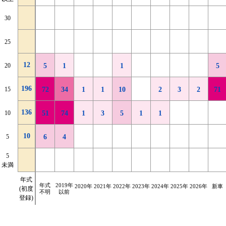
2
2026年
30
2
30
3
2025年
25
2
1
25
12
3
2024年
20
5
1
1
1
1
1
5
12
20
5
1
1
5
196
1
2023年
15
31
16
17
10
14
6
7
7
17
1
71
196
15
72
34
1
1
10
2
3
2
71
136
16
2022年
10
1
3
12
2
8
2
13
1
11
1
16
1
7
15
2
52
4
1
136
10
51
74
1
3
5
1
1
2021年
119
10
5
13
11
14
12
10
12
1
3
9
35
9
10
以前
5
6
4
年式
5
134
5
16
15
10
10
14
10
10
11
37
1
未満
不明
未満
2千km
2千km
4千km
4千km
6千km
6千km
8千km
8千km
10千km
10千km
12千km
12千km
14千km
14千km
走行
走行
年式
2千km
2千km
16千km
16千km
距離
距離
|
|
|
|
|
|
|
|
|
|
|
|
|
|
年式
2019年
距離
距離
未満
未満
2020年
2021年
2022年
2023年
2024年
2025年
2026年
以上
以上
新車
不明
不明
(初度
4千km
4千km
6千km
6千km
8千km
8千km
10千km
10千km
12千km
12千km
14千km
14千km
16千km
16千km
不明
以前
登録)