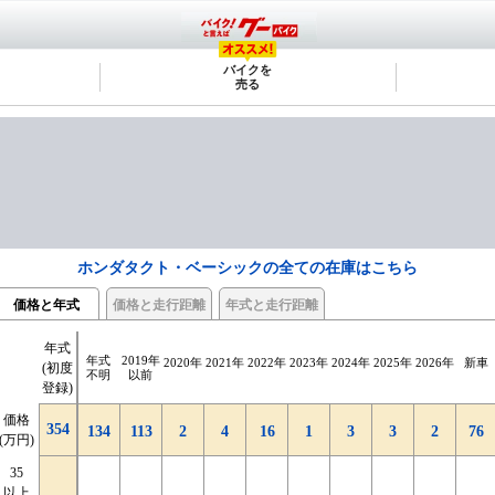
バイクを
売る
ホンダタクト・ベーシックの全ての在庫はこちら
価格と年式
価格と走行距離
年式と走行距離
年式
2千km
2千km
4千km
4千km
6千km
6千km
8千km
8千km
10千km
10千km
12千km
12千km
14千km
14千km
走行
走行
2千km
2千km
16千km
16千km
距離
距離
年式
2019年
2020年
2021年
2022年
2023年
2024年
2025年
2026年
新車
|
|
|
|
|
|
|
|
|
|
|
|
|
|
(初度
距離
距離
未満
未満
以上
以上
不明
不明
不明
以前
4千km
4千km
6千km
6千km
8千km
8千km
10千km
10千km
12千km
12千km
14千km
14千km
16千km
16千km
登録)
価格
年式(初
354
354
価格
37
37
29
29
26
26
23
23
25
25
23
23
14
14
22
22
78
78
77
77
354
(万円)
度登録)
134
113
2
4
16
1
3
3
2
76
(万円)
35
76
新車
35
76
以上
以上